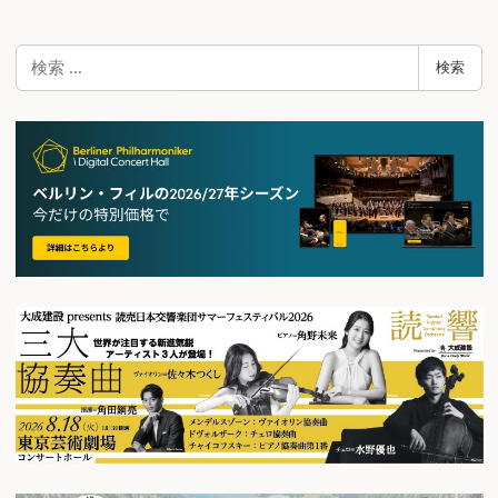
検
検索
索