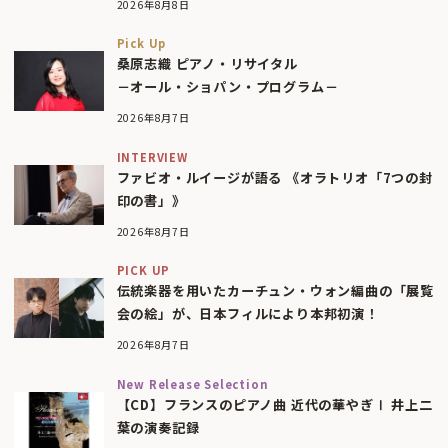
2026年8月8日
Pick Up
桑原志織 ピアノ・リサイタル
－オール・ショパン・プログラム－
2026年8月7日
INTERVIEW
ファビオ・ルイージが語る 《オラトリオ「7つの封
印の書」》
2026年8月7日
PICK UP
伝統楽器を用いたカーチュン・ウォン編曲の「展覧
会の絵」が、日本フィルにより本邦初演！
2026年8月7日
New Release Selection
【CD】フランスのピアノ曲 近代の華やぎⅠ 井上二
葉の演奏記録