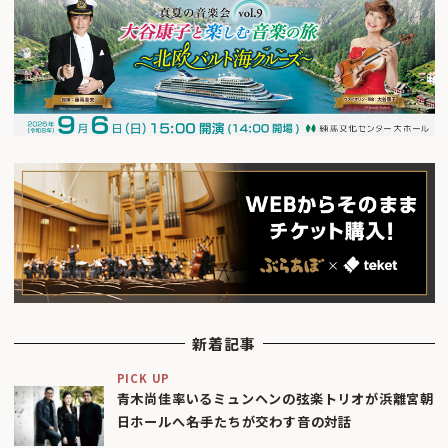
新着記事
PICK UP
青木尚佳率いるミュンヘンの弦楽トリオが浜離宮朝
日ホールへ――名手たちが交わす音の対話