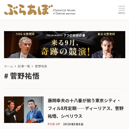
MENU
ホーム
記事一覧
菅野祐悟
菅野祐悟
藤岡幸夫の十八番が揃う東京シティ・
フィル8月定期——ディーリアス、菅野
祐悟、シベリウス
PICK UP
2026年3月6日