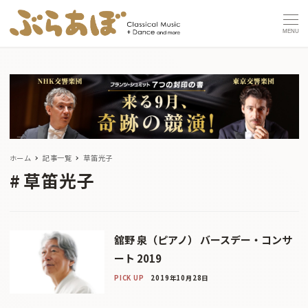
MENU
ホーム
記事一覧
草笛光子
草笛光子
舘野 泉（ピアノ） バースデー・コンサ
ート 2019
PICK UP
2019年10月28日