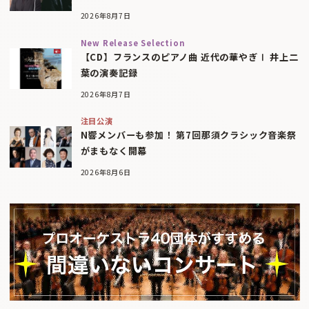
2026年8月7日
New Release Selection
【CD】フランスのピアノ曲 近代の華やぎⅠ 井上二
葉の演奏記録
2026年8月7日
注目公演
N響メンバーも参加！ 第7回那須クラシック音楽祭
がまもなく開幕
2026年8月6日