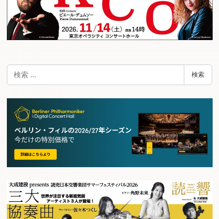
検
検索
索