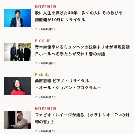
INTERVIEW
歌に人生を捧げた40年、多くの人にその歓びを
錦織健が10月にリサイタル
2026年8月9日
PICK UP
青木尚佳率いるミュンヘンの弦楽トリオが浜離宮朝
日ホールへ――名手たちが交わす音の対話
2026年8月8日
Pick Up
桑原志織 ピアノ・リサイタル
－オール・ショパン・プログラム－
2026年8月7日
INTERVIEW
ファビオ・ルイージが語る 《オラトリオ「7つの封
印の書」》
2026年8月7日