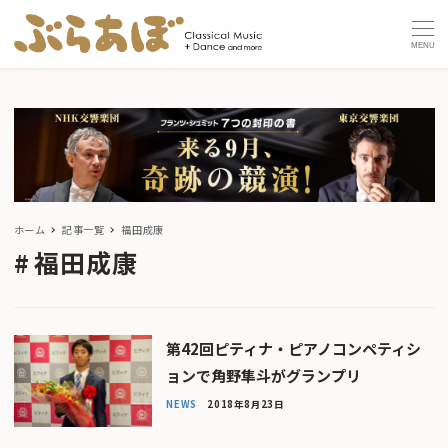
MENU
ホーム
記事一覧
福田成康
福田成康
第42回ピティナ・ピアノコンペティシ
ョンで角野隼斗がグランプリ
NEWS
2018年8月23日