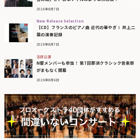
2026年8月7日
New Release Selection
【CD】フランスのピアノ曲 近代の華やぎⅠ 井上二
葉の演奏記録
2026年8月7日
注目公演
N響メンバーも参加！ 第7回那須クラシック音楽祭
がまもなく開幕
2026年8月6日