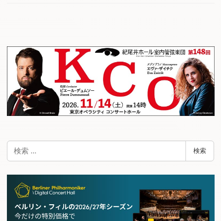
検
検索
索