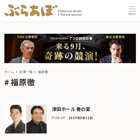
MENU
ホーム
記事一覧
福原徹
福原徹
津田ホール 春の宴
PICK UP
2015年3月11日