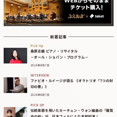
新着記事
Pick Up
桑原志織 ピアノ・リサイタル
－オール・ショパン・プログラム－
2026年8月7日
INTERVIEW
ファビオ・ルイージが語る 《オラトリオ「7つの封
印の書」》
2026年8月7日
PICK UP
伝統楽器を用いたカーチュン・ウォン編曲の「展覧
会の絵」が、日本フィルにより本邦初演！