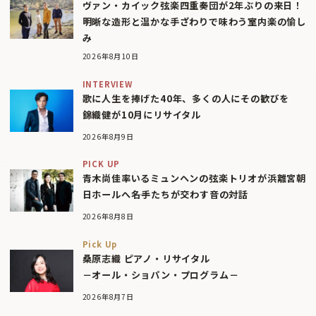
ヴァン・カイック弦楽四重奏団が2年ぶりの来日！
明晰な造形と温かな手ざわりで味わう室内楽の愉し
み
2026年8月10日
INTERVIEW
歌に人生を捧げた40年、多くの人にその歓びを
錦織健が10月にリサイタル
2026年8月9日
PICK UP
青木尚佳率いるミュンヘンの弦楽トリオが浜離宮朝
日ホールへ――名手たちが交わす音の対話
2026年8月8日
Pick Up
桑原志織 ピアノ・リサイタル
－オール・ショパン・プログラム－
2026年8月7日