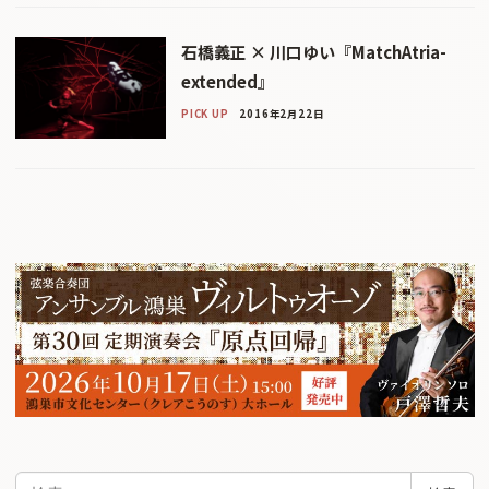
石橋義正 × 川口ゆい『MatchAtria-
extended』
PICK UP
2016年2月22日
検