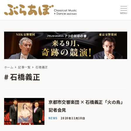
MENU
ホーム
記事一覧
石橋義正
石橋義正
京都市交響楽団 × 石橋義正「火の鳥」
記者会見
NEWS
2020年11月18日