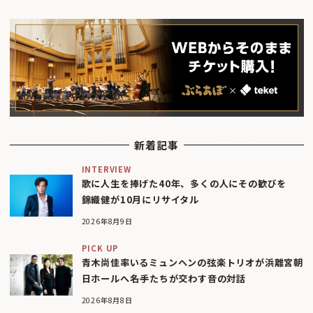
新着記事
INTERVIEW
歌に人生を捧げた40年、多くの人にその歓びを
錦織健が10月にリサイタル
2026年8月9日
PICK UP
青木尚佳率いるミュンヘンの弦楽トリオが浜離宮朝
日ホールへ――名手たちが交わす音の対話
2026年8月8日