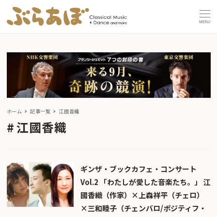
MENU
ホーム
記事一覧
江國香織
江國香織
ギンザ・ブックカフェ・コンサート
Vol.2 「わたしが愛した音楽たち。」 江
國香織（作家）×上森祥平（チェロ）
×三和睦子（チェンバロ/ポジティフ・