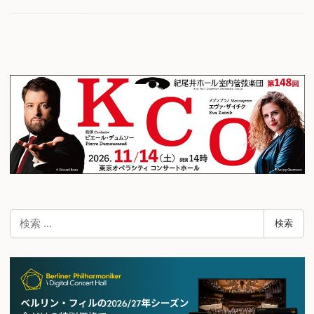
検
検索
索