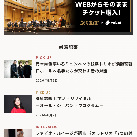
新着記事
PICK UP
青木尚佳率いるミュンヘンの弦楽トリオが浜離宮朝
日ホールへ――名手たちが交わす音の対話
2026年8月8日
Pick Up
桑原志織 ピアノ・リサイタル
－オール・ショパン・プログラム－
2026年8月7日
INTERVIEW
ファビオ・ルイージが語る 《オラトリオ「7つの封