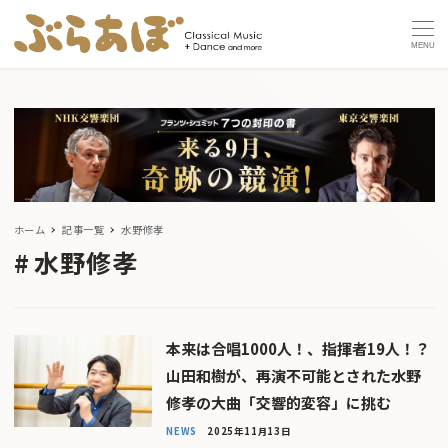
MENU
ホーム
記事一覧
水野修孝
水野修孝
本来は合唱1000人！、指揮者19人！？
山田和樹が、再演不可能とされた水野
修孝の大曲「交響的変容」に挑む
NEWS
2025年11月13日