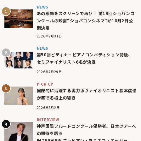
NEWS
あの感動をスクリーンで再び！ 第19回ショパンコ
ンクールの映画“ショパコンシネマ”が10月2日公
開決定
2026年7月31日
NEWS
第50回ピティナ・ピアノコンペティション特級、
セミファイナリスト6名が決定
2026年7月29日
PICK UP
国際的に活躍する実力派ヴァイオリニスト松本紘佳
が奏でる極上の響き
2026年8月2日
INTERVIEW
神戸国際フルートコンクール優勝者、日本ツアーへ
の期待を語る
INTERVIEW ファビアン・ヨハネス・エッガー