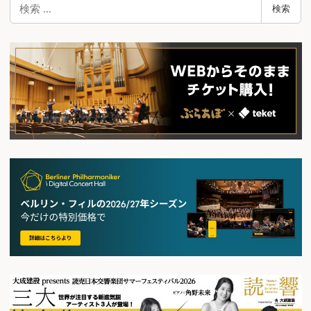
検
検索
索