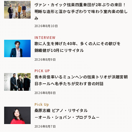
ヴァン・カイック弦楽四重奏団が2年ぶりの来日！
明晰な造形と温かな手ざわりで味わう室内楽の愉し
み
2026年8月10日
INTERVIEW
歌に人生を捧げた40年、多くの人にその歓びを
錦織健が10月にリサイタル
2026年8月9日
PICK UP
青木尚佳率いるミュンヘンの弦楽トリオが浜離宮朝
日ホールへ――名手たちが交わす音の対話
2026年8月8日
Pick Up
桑原志織 ピアノ・リサイタル
－オール・ショパン・プログラム－
2026年8月7日