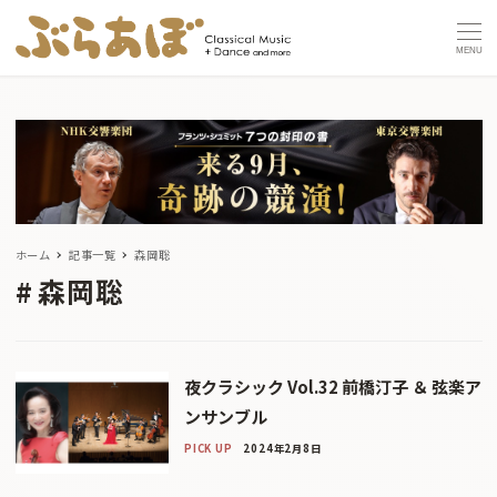
MENU
ホーム
記事一覧
森岡聡
森岡聡
夜クラシック Vol.32 前橋汀子 ＆ 弦楽ア
ンサンブル
PICK UP
2024年2月8日