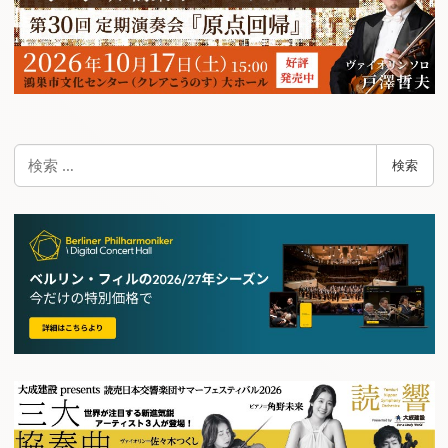
検
検索
索