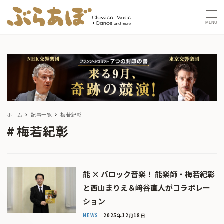
MENU
ホーム
記事一覧
梅若紀彰
梅若紀彰
能 × バロック音楽！ 能楽師・梅若紀彰
と西山まりえ＆﨑谷直人がコラボレー
ション
NEWS
2025年12月18日