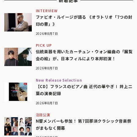
新着記事
INTERVIEW
ファビオ・ルイージが語る 《オラトリオ「7つの封
印の書」》
2026年8月7日
PICK UP
伝統楽器を用いたカーチュン・ウォン編曲の「展覧
会の絵」が、日本フィルにより本邦初演！
2026年8月7日
New Release Selection
【CD】フランスのピアノ曲 近代の華やぎⅠ 井上二
葉の演奏記録
2026年8月7日
注目公演
N響メンバーも参加！ 第7回那須クラシック音楽祭
がまもなく開幕