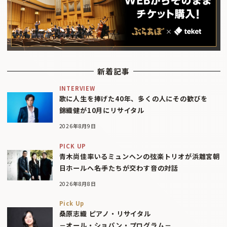
新着記事
INTERVIEW
歌に人生を捧げた40年、多くの人にその歓びを
錦織健が10月にリサイタル
2026年8月9日
PICK UP
青木尚佳率いるミュンヘンの弦楽トリオが浜離宮朝
日ホールへ――名手たちが交わす音の対話
2026年8月8日
Pick Up
桑原志織 ピアノ・リサイタル
－オール・ショパン・プログラム－