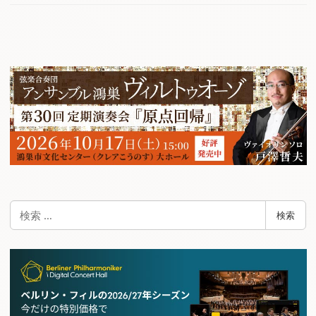
検
検索
索