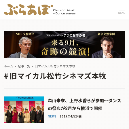
MENU
ホーム
記事一覧
旧マイカル松竹シネマズ本牧
旧マイカル松竹シネマズ本牧
森山未來、上野水香らが参加〜ダンス
の祭典が8月から横浜で開催
NEWS
2015年4月24日