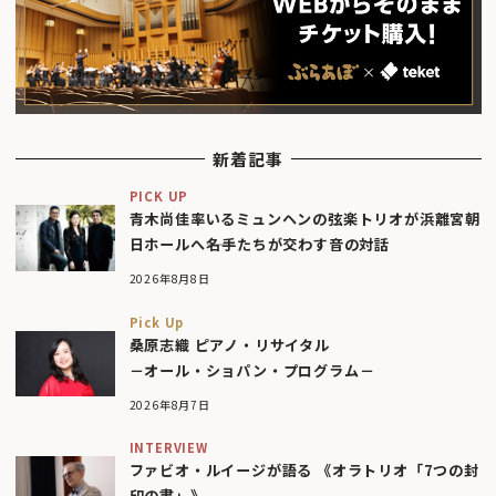
新着記事
PICK UP
青木尚佳率いるミュンヘンの弦楽トリオが浜離宮朝
日ホールへ――名手たちが交わす音の対話
2026年8月8日
Pick Up
桑原志織 ピアノ・リサイタル
－オール・ショパン・プログラム－
2026年8月7日
INTERVIEW
ファビオ・ルイージが語る 《オラトリオ「7つの封
印の書」》