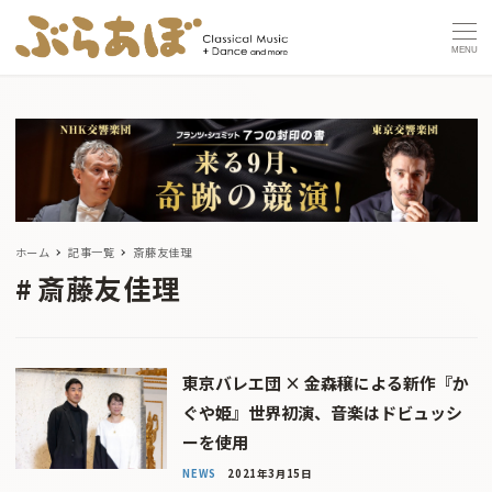
MENU
ホーム
記事一覧
斎藤友佳理
斎藤友佳理
東京バレエ団 × 金森穣による新作『か
ぐや姫』世界初演、音楽はドビュッシ
ーを使用
NEWS
2021年3月15日