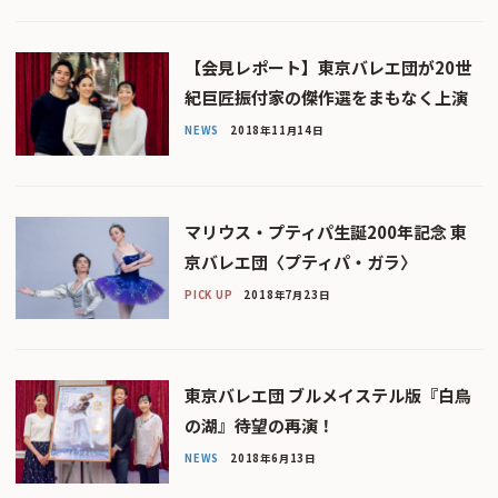
【会見レポート】東京バレエ団が20世
紀巨匠振付家の傑作選をまもなく上演
NEWS
2018年11月14日
マリウス・プティパ生誕200年記念 東
京バレエ団〈プティパ・ガラ〉
PICK UP
2018年7月23日
東京バレエ団 ブルメイステル版『白鳥
の湖』待望の再演！
NEWS
2018年6月13日