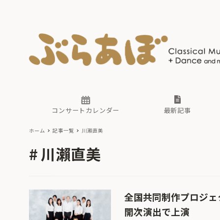
ニュース
ヤマハホ
番組一覧
東京・関
ぶらあぼ
現場のプ
古楽とそ
無料ライ
あ
か
過去の連
コンサートカレンダー
最新記事
ホーム
記事一覧
川瀨直美
ニュース
ヤマハホ
番組一覧
東京・関
ぶらあぼ
川瀨直美
現場のプ
古楽とそ
無料ライ
あ
か
過去の連
全国共同制作プロジェ
開次演出で上演