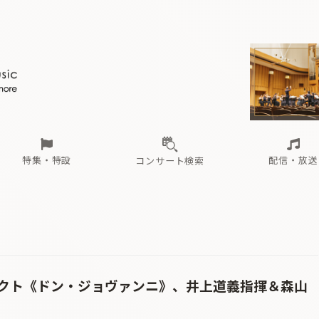
ール
（毎月更新）
東
電子版（無料・月刊）
トピックス
関西
フェスタサマーミューザKAWASAKI 2026
北海道・東北
注目公演
配布場所
インタビュー
中部
定期購読
中国・四国
CD新譜
N響＆東響 《7つ
九州・沖縄
書籍近刊
ロが推す！間違いないオーケストラコンサート
過去の特集
の先と
ブ配信スケジュール
さ
オーケストラの楽屋から
た
な
有料ライブ配信スケジュール
は
ま
や
海の向こうの音楽家
ら
わ
Aからの
載
特集・特設
配信・放送
コンサート検索
ール
（毎月更新）
東
電子版（無料・月刊）
トピックス
関西
フェスタサマーミューザKAWASAKI 2026
北海道・東北
注目公演
配布場所
インタビュー
中部
定期購読
中国・四国
CD新譜
N響＆東響 《7つ
九州・沖縄
書籍近刊
ロが推す！間違いないオーケストラコンサート
過去の特集
の先と
ブ配信スケジュール
さ
オーケストラの楽屋から
た
な
有料ライブ配信スケジュール
は
ま
や
海の向こうの音楽家
ら
わ
Aからの
載
クト《ドン・ジョヴァンニ》、井上道義指揮＆森山