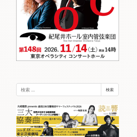
検
検索
索