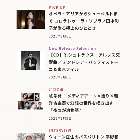
PICK UP
オペラ・アリアからシューベルトま
で コロラトゥーラ・ソプラノ田中彩
子が贈る極上のひととき
2026年8月6日
New Release Selection
【CD】R.シュトラウス：アルプス交
響曲／ アンドレア・バッティストー
ニ＆東京フィル
2026年8月6日
注目公演
岐阜発！ メディアアート×語り×和
洋古楽器で幻想の世界を描き出す
『夜叉が池物語』
2026年8月5日
INTERVIEW
ウィーン在住のバスバリトン 平野和