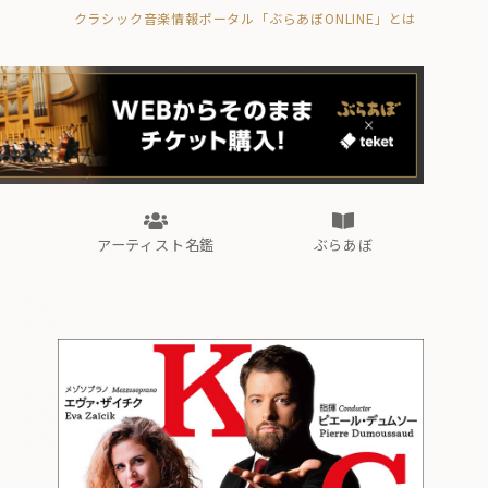
クラシック音楽情報ポータル「ぶらあぼONLINE」とは
の封印の書》
海外公演
FROM編集部
眺望
ぶらあぼブラス！
フォルテピアノ・オデッセイ
アーティスト名鑑
ぶらあぼ
の封印の書》
海外公演
FROM編集部
眺望
ぶらあぼブラス！
フォルテピアノ・オデッセイ