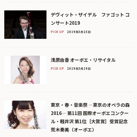
デヴィット・ザイデル ファゴット コ
ンサート2019
PICK UP
2019年3月25日
浅原由香 オーボエ・リサイタル
PICK UP
2019年3月19日
東京・春・音楽祭 ―東京のオペラの森
2016― 第11回 国際オーボエコンクー
ル・軽井沢 第1位［大賀賞］受賞記念
荒木奏美（オーボエ）