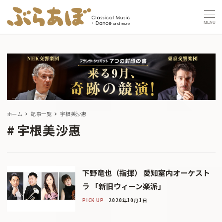
MENU
ホーム
記事一覧
宇根美沙惠
宇根美沙惠
下野竜也（指揮） 愛知室内オーケスト
ラ 「新旧ウィーン楽派」
PICK UP
2020年10月1日