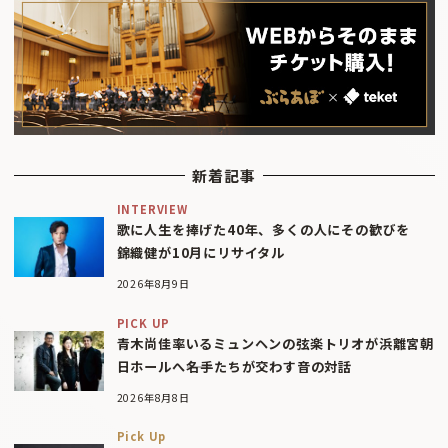
新着記事
INTERVIEW
歌に人生を捧げた40年、多くの人にその歓びを
錦織健が10月にリサイタル
2026年8月9日
PICK UP
青木尚佳率いるミュンヘンの弦楽トリオが浜離宮朝
日ホールへ――名手たちが交わす音の対話
2026年8月8日
Pick Up