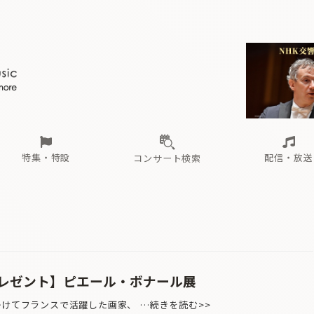
ール
（毎月更新）
東
電子版（無料・月刊）
トピックス
関西
フェスタサマーミューザKAWASAKI 2026
北海道・東北
注目公演
配布場所
インタビュー
中部
定期購読
中国・四国
CD新譜
N響＆東響 《7つ
九州・沖縄
書籍近刊
ロが推す！間違いないオーケストラコンサート
過去の特集
の先と
ブ配信スケジュール
さ
オーケストラの楽屋から
た
な
有料ライブ配信スケジュール
は
ま
や
海の向こうの音楽家
ら
わ
Aからの
載
特集・特設
配信・放送
コンサート検索
ール
（毎月更新）
東
電子版（無料・月刊）
トピックス
関西
フェスタサマーミューザKAWASAKI 2026
北海道・東北
注目公演
配布場所
インタビュー
中部
定期購読
中国・四国
CD新譜
N響＆東響 《7つ
九州・沖縄
書籍近刊
ロが推す！間違いないオーケストラコンサート
過去の特集
の先と
ブ配信スケジュール
さ
オーケストラの楽屋から
た
な
有料ライブ配信スケジュール
は
ま
や
海の向こうの音楽家
ら
わ
Aからの
載
レゼント】ピエール・ボナール展
かけてフランスで活躍した画家、 …続きを読む>>