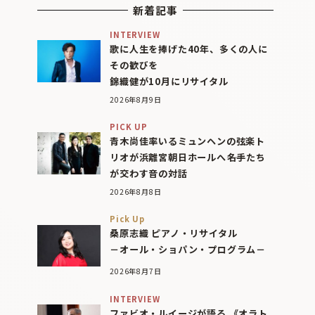
新着記事
INTERVIEW
歌に人生を捧げた40年、多くの人に
その歓びを
錦織健が10月にリサイタル
2026年8月9日
PICK UP
青木尚佳率いるミュンヘンの弦楽ト
リオが浜離宮朝日ホールへ――名手たち
が交わす音の対話
2026年8月8日
Pick Up
桑原志織 ピアノ・リサイタル
－オール・ショパン・プログラム－
2026年8月7日
INTERVIEW
ファビオ・ルイージが語る 《オラト