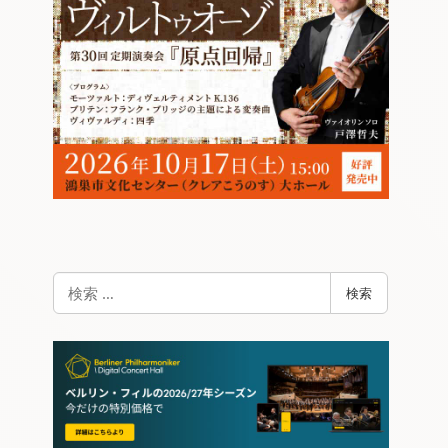
検
検索
索