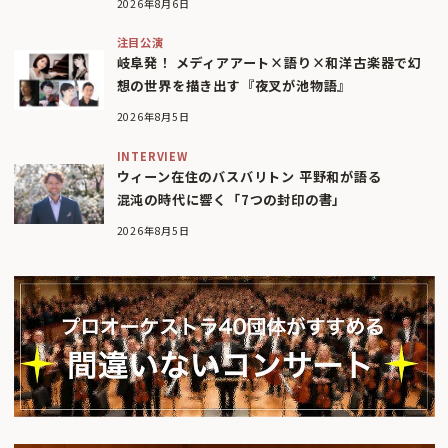
2026年8月6日
注目公演
岐阜発！ メディアアート×語り×和洋古楽器で幻
想の世界を描き出す『夜叉が池物語』
2026年8月5日
INTERVIEW
ウィーン在住のバスバリトン 平野和が語る
混沌の時代に響く「7つの封印の書」
2026年8月5日