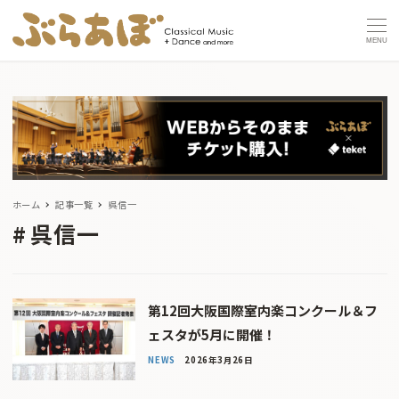
MENU
ホーム
記事一覧
呉信一
呉信一
第12回大阪国際室内楽コンクール＆フ
ェスタが5月に開催！
NEWS
2026年3月26日