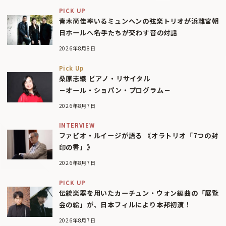
PICK UP
青木尚佳率いるミュンヘンの弦楽トリオが浜離宮朝
日ホールへ――名手たちが交わす音の対話
2026年8月8日
Pick Up
桑原志織 ピアノ・リサイタル
－オール・ショパン・プログラム－
2026年8月7日
INTERVIEW
ファビオ・ルイージが語る 《オラトリオ「7つの封
印の書」》
2026年8月7日
PICK UP
伝統楽器を用いたカーチュン・ウォン編曲の「展覧
会の絵」が、日本フィルにより本邦初演！
2026年8月7日