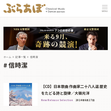
MENU
ホーム
記事一覧
信時潔
信時潔
【CD】日本歌曲 作曲家二十八人選 歴史
をたどる詩と旋律／大嶺光洋
New Release Selection
2024年6月27日