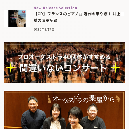
New Release Selection
【CD】フランスのピアノ曲 近代の華やぎⅠ 井上二
葉の演奏記録
2026年8月7日