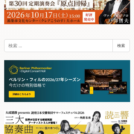
検
検索
索