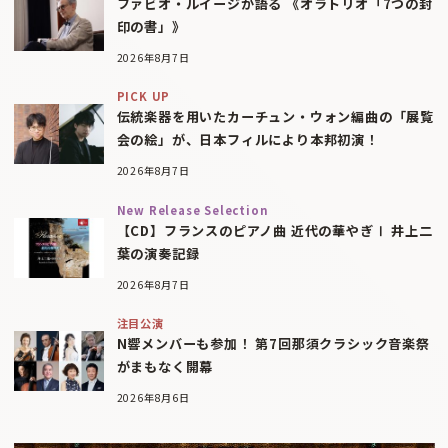
ファビオ・ルイージが語る 《オラトリオ「7つの封
印の書」》
2026年8月7日
PICK UP
伝統楽器を用いたカーチュン・ウォン編曲の「展覧
会の絵」が、日本フィルにより本邦初演！
2026年8月7日
New Release Selection
【CD】フランスのピアノ曲 近代の華やぎⅠ 井上二
葉の演奏記録
2026年8月7日
注目公演
N響メンバーも参加！ 第7回那須クラシック音楽祭
がまもなく開幕
2026年8月6日