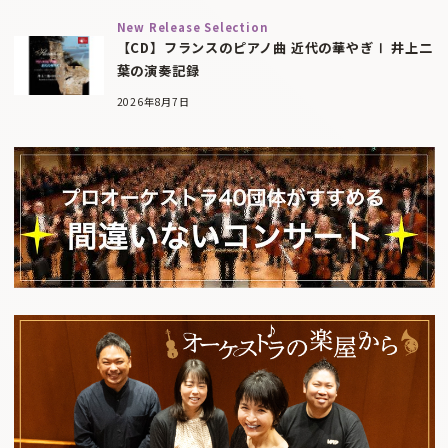
New Release Selection
【CD】フランスのピアノ曲 近代の華やぎⅠ 井上二
葉の演奏記録
2026年8月7日