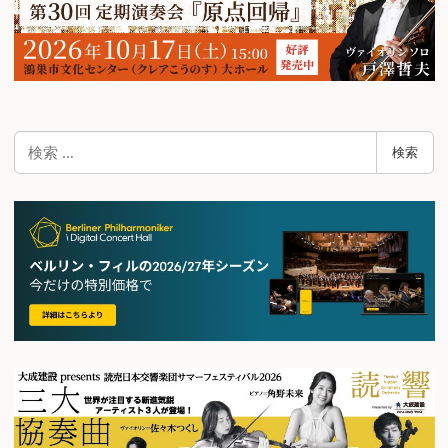
検
検索
索