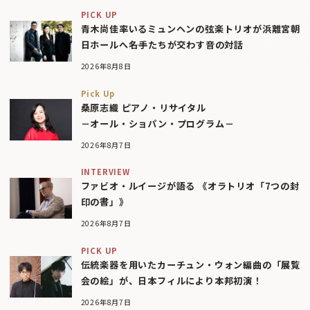
PICK UP
青木尚佳率いるミュンヘンの弦楽トリオが浜離宮朝
日ホールへ――名手たちが交わす音の対話
2026年8月8日
Pick Up
桑原志織 ピアノ・リサイタル
－オール・ショパン・プログラム－
2026年8月7日
INTERVIEW
ファビオ・ルイージが語る 《オラトリオ「7つの封
印の書」》
2026年8月7日
PICK UP
伝統楽器を用いたカーチュン・ウォン編曲の「展覧
会の絵」が、日本フィルにより本邦初演！
2026年8月7日