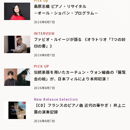
Pick Up
桑原志織 ピアノ・リサイタル
－オール・ショパン・プログラム－
2026年8月7日
INTERVIEW
ファビオ・ルイージが語る 《オラトリオ「7つの封
印の書」》
2026年8月7日
PICK UP
伝統楽器を用いたカーチュン・ウォン編曲の「展覧
会の絵」が、日本フィルにより本邦初演！
2026年8月7日
New Release Selection
【CD】フランスのピアノ曲 近代の華やぎⅠ 井上二
葉の演奏記録
2026年8月7日