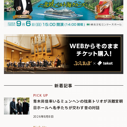
新着記事
PICK UP
青木尚佳率いるミュンヘンの弦楽トリオが浜離宮朝
日ホールへ――名手たちが交わす音の対話
2026年8月8日