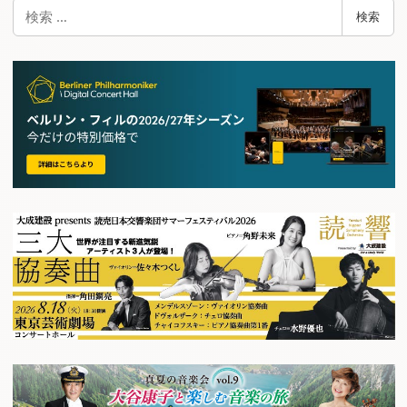
検
検索
索