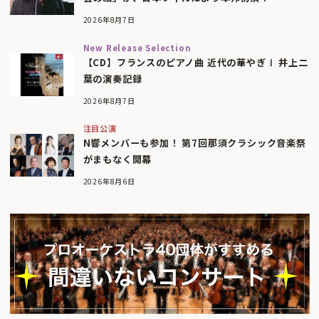
2026年8月7日
New Release Selection
【CD】フランスのピアノ曲 近代の華やぎⅠ 井上二
葉の演奏記録
2026年8月7日
注目公演
N響メンバーも参加！ 第7回那須クラシック音楽祭
がまもなく開幕
2026年8月6日