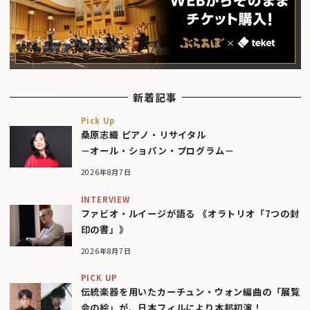
新着記事
Pick Up
桑原志織 ピアノ・リサイタル
－オール・ショパン・プログラム－
2026年8月7日
INTERVIEW
ファビオ・ルイージが語る 《オラトリオ「7つの封
印の書」》
2026年8月7日
PICK UP
伝統楽器を用いたカーチュン・ウォン編曲の「展覧
会の絵」が、日本フィルにより本邦初演！