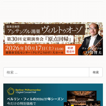
検
検索
索