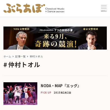
MENU
ホーム
記事一覧
仲村トオル
仲村トオル
NODA・MAP『エッグ』
PICK UP
2015年2月2日