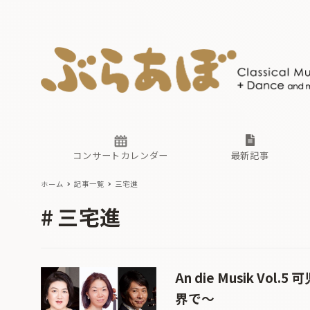
ニュース
ヤマハホ
番組一覧
東京・関
ぶらあぼ
現場のプ
古楽とそ
無料ライ
あ
か
過去の連
コンサートカレンダー
最新記事
ホーム
記事一覧
三宅進
ニュース
ヤマハホ
番組一覧
東京・関
ぶらあぼ
三宅進
現場のプ
古楽とそ
無料ライ
あ
か
過去の連
An die Musik Vo
界で〜