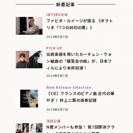
新着記事
INTERVIEW
ファビオ・ルイージが語る 《オラト
リオ「7つの封印の書」》
2026年8月7日
PICK UP
伝統楽器を用いたカーチュン・ウォ
ン編曲の「展覧会の絵」が、日本フ
ィルにより本邦初演！
2026年8月7日
New Release Selection
【CD】フランスのピアノ曲 近代の華
やぎⅠ 井上二葉の演奏記録
2026年8月7日
注目公演
N響メンバーも参加！ 第7回那須クラ