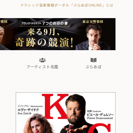
クラシック音楽情報ポータル「ぶらあぼONLINE」とは
の封印の書》
海外公演
FROM編集部
眺望
ぶらあぼブラス！
フォルテピアノ・オデッセイ
アーティスト名鑑
ぶらあぼ
の封印の書》
海外公演
FROM編集部
眺望
ぶらあぼブラス！
フォルテピアノ・オデッセイ