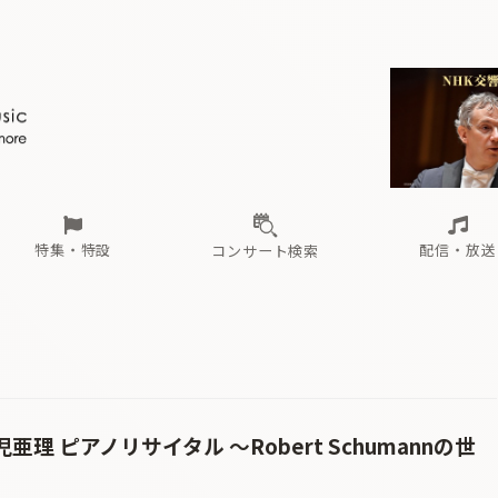
ール
（毎月更新）
東
電子版（無料・月刊）
トピックス
関西
フェスタサマーミューザKAWASAKI 2026
北海道・東北
注目公演
配布場所
インタビュー
中部
定期購読
中国・四国
CD新譜
N響＆東響 《7つ
九州・沖縄
書籍近刊
ロが推す！間違いないオーケストラコンサート
過去の特集
の先と
ブ配信スケジュール
さ
オーケストラの楽屋から
た
な
有料ライブ配信スケジュール
は
ま
や
海の向こうの音楽家
ら
わ
Aからの
載
特集・特設
配信・放送
コンサート検索
ール
（毎月更新）
東
電子版（無料・月刊）
トピックス
関西
フェスタサマーミューザKAWASAKI 2026
北海道・東北
注目公演
配布場所
インタビュー
中部
定期購読
中国・四国
CD新譜
N響＆東響 《7つ
九州・沖縄
書籍近刊
ロが推す！間違いないオーケストラコンサート
過去の特集
の先と
ブ配信スケジュール
さ
オーケストラの楽屋から
た
な
有料ライブ配信スケジュール
は
ま
や
海の向こうの音楽家
ら
わ
Aからの
載
l.5 可児亜理 ピアノリサイタル 〜Robert Schumannの世