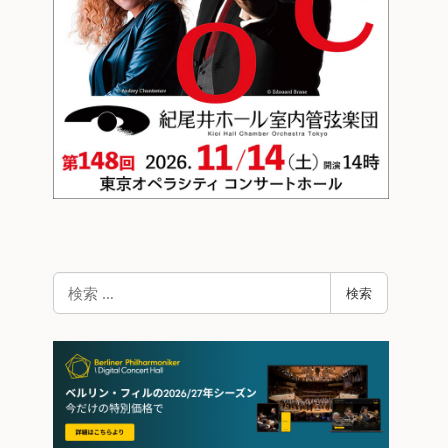
検
検索
索