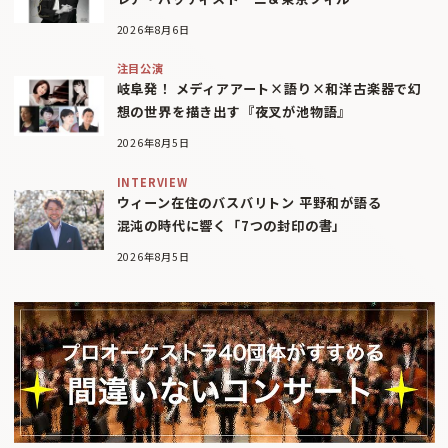
2026年8月6日
注目公演
岐阜発！ メディアアート×語り×和洋古楽器で幻
想の世界を描き出す『夜叉が池物語』
2026年8月5日
INTERVIEW
ウィーン在住のバスバリトン 平野和が語る
混沌の時代に響く「7つの封印の書」
2026年8月5日