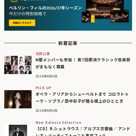
新着記事
注目公演
N響メンバーも参加！ 第7回那須クラシック音楽祭
がまもなく開幕
2026年8月6日
PICK UP
オペラ・アリアからシューベルトまで コロラトゥ
ーラ・ソプラノ田中彩子が贈る極上のひととき
2026年8月6日
New Release Selection
【CD】R.シュトラウス：アルプス交響曲／ アンド
レア・バッティストーニ＆東京フィル