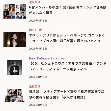
注目公演
N響メンバーも参加！ 第7回那須クラシック音楽祭
がまもなく開幕
2026年8月6日
PICK UP
オペラ・アリアからシューベルトまで コロラトゥ
ーラ・ソプラノ田中彩子が贈る極上のひととき
2026年8月6日
New Release Selection
【CD】R.シュトラウス：アルプス交響曲／ アンド
レア・バッティストーニ＆東京フィル
2026年8月6日
注目公演
岐阜発！ メディアアート×語り×和洋古楽器で幻
想の世界を描き出す『夜叉が池物語』
2026年8月5日