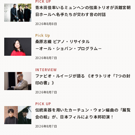
PICK UP
青木尚佳率いるミュンヘンの弦楽トリオが浜離宮朝
日ホールへ――名手たちが交わす音の対話
2026年8月8日
Pick Up
桑原志織 ピアノ・リサイタル
－オール・ショパン・プログラム－
2026年8月7日
INTERVIEW
ファビオ・ルイージが語る 《オラトリオ「7つの封
印の書」》
2026年8月7日
PICK UP
伝統楽器を用いたカーチュン・ウォン編曲の「展覧
会の絵」が、日本フィルにより本邦初演！
2026年8月7日