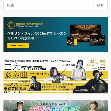
検
検索
索