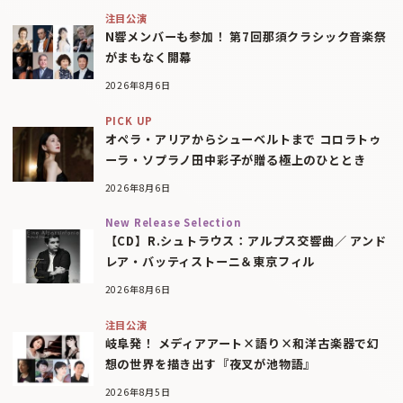
注目公演
N響メンバーも参加！ 第7回那須クラシック音楽祭
がまもなく開幕
2026年8月6日
PICK UP
オペラ・アリアからシューベルトまで コロラトゥ
ーラ・ソプラノ田中彩子が贈る極上のひととき
2026年8月6日
New Release Selection
【CD】R.シュトラウス：アルプス交響曲／ アンド
レア・バッティストーニ＆東京フィル
2026年8月6日
注目公演
岐阜発！ メディアアート×語り×和洋古楽器で幻
想の世界を描き出す『夜叉が池物語』
2026年8月5日