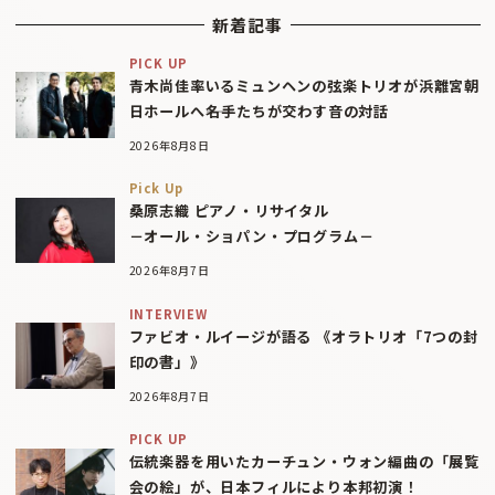
新着記事
PICK UP
青木尚佳率いるミュンヘンの弦楽トリオが浜離宮朝
日ホールへ――名手たちが交わす音の対話
2026年8月8日
Pick Up
桑原志織 ピアノ・リサイタル
－オール・ショパン・プログラム－
2026年8月7日
INTERVIEW
ファビオ・ルイージが語る 《オラトリオ「7つの封
印の書」》
2026年8月7日
PICK UP
伝統楽器を用いたカーチュン・ウォン編曲の「展覧
会の絵」が、日本フィルにより本邦初演！