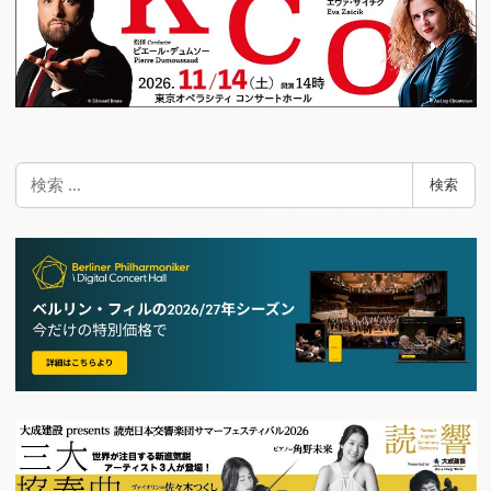
検
検索
索