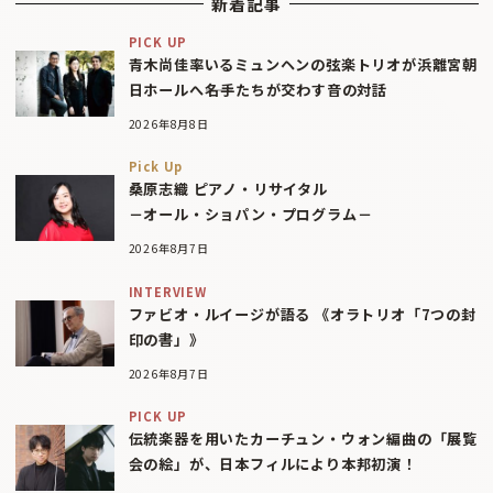
新着記事
PICK UP
青木尚佳率いるミュンヘンの弦楽トリオが浜離宮朝
日ホールへ――名手たちが交わす音の対話
2026年8月8日
Pick Up
桑原志織 ピアノ・リサイタル
－オール・ショパン・プログラム－
2026年8月7日
INTERVIEW
ファビオ・ルイージが語る 《オラトリオ「7つの封
印の書」》
2026年8月7日
PICK UP
伝統楽器を用いたカーチュン・ウォン編曲の「展覧
会の絵」が、日本フィルにより本邦初演！