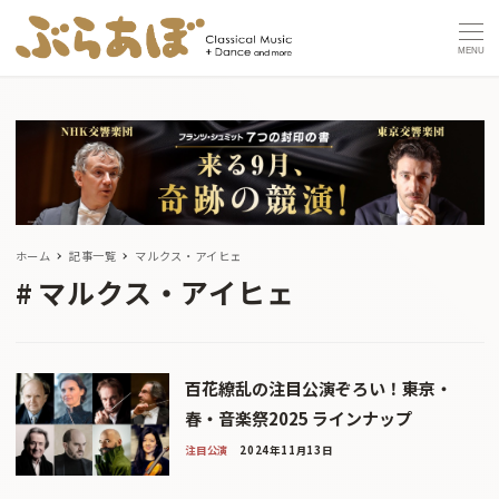
MENU
ホーム
記事一覧
マルクス・アイヒェ
マルクス・アイヒェ
百花繚乱の注目公演ぞろい！――東京・
春・音楽祭2025 ラインナップ
注目公演
2024年11月13日