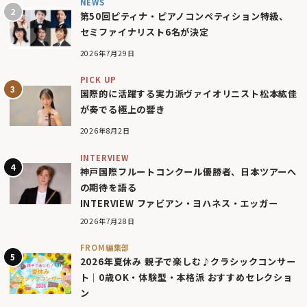
NEWS
第50回ピティナ・ピアノコンペティション特級、
セミファイナリスト6名が決定
2026年7月29日
PICK UP
国際的に活躍する実力派ヴァイオリニスト松本紘佳
が奏でる極上の響き
2026年8月2日
INTERVIEW
神戸国際フルートコンクール優勝者、日本ツアーへ
の期待を語る
INTERVIEW ファビアン・ヨハネス・エッガー
2026年7月28日
FROM編集部
2026年夏休み 親子で楽しむ♪クラシックコンサー
ト｜0歳OK・体験型・本格派 おすすめセレクショ
ン