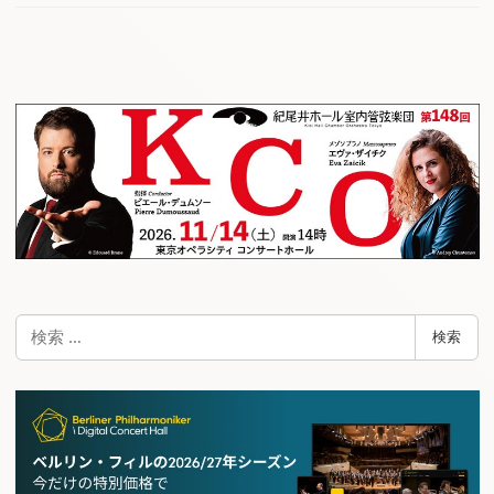
検
検索
索