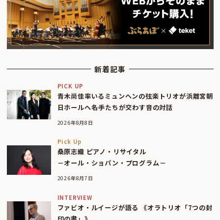
新着記事
PICK UP
青木尚佳率いるミュンヘンの弦楽トリオが浜離宮朝
日ホールへ――名手たちが交わす音の対話
2026年8月8日
Pick Up
桑原志織 ピアノ・リサイタル
－オール・ショパン・プログラム－
2026年8月7日
INTERVIEW
ファビオ・ルイージが語る 《オラトリオ「7つの封
印の書」》