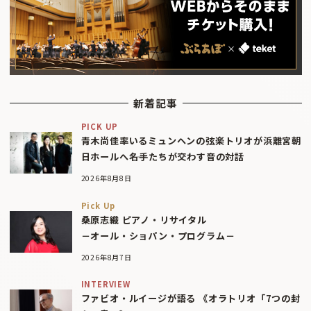
新着記事
PICK UP
青木尚佳率いるミュンヘンの弦楽トリオが浜離宮朝
日ホールへ――名手たちが交わす音の対話
2026年8月8日
Pick Up
桑原志織 ピアノ・リサイタル
－オール・ショパン・プログラム－
2026年8月7日
INTERVIEW
ファビオ・ルイージが語る 《オラトリオ「7つの封