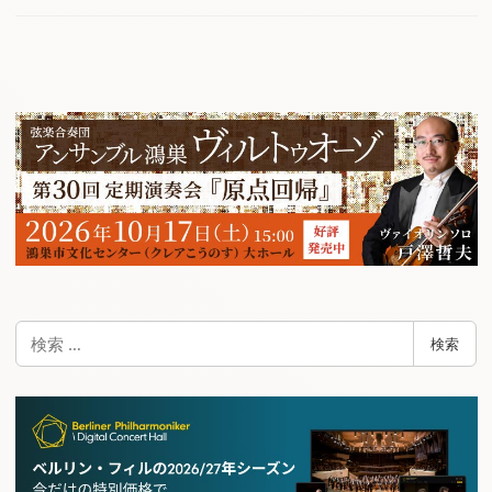
検
検索
索