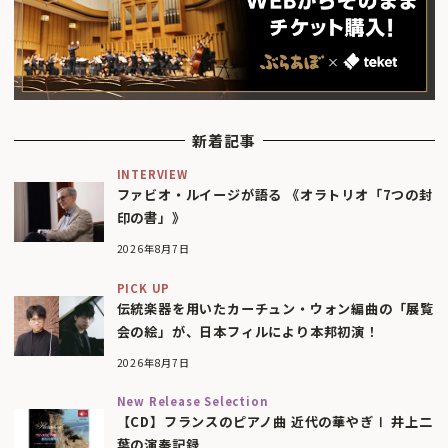
新着記事
INTERVIEW
ファビオ・ルイージが語る 《オラトリオ「7つの封
印の書」》
2026年8月7日
PICK UP
伝統楽器を用いたカーチュン・ウォン編曲の「展覧
会の絵」が、日本フィルにより本邦初演！
2026年8月7日
New Release Selection
【CD】フランスのピアノ曲 近代の華やぎⅠ 井上二
葉の演奏記録