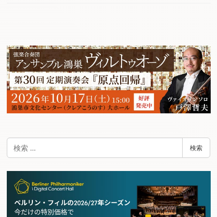
検
検索
索