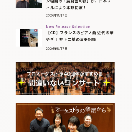
ン編曲の「展覧会の絵」が、日本フ
ィルにより本邦初演！
2026年8月7日
New Release Selection
【CD】フランスのピアノ曲 近代の華
やぎⅠ 井上二葉の演奏記録
2026年8月7日