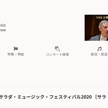
ール
（毎月更新）
東
電子版（無料・月刊）
トピックス
関西
フェスタサマーミューザKAWASAKI 2026
北海道・東北
注目公演
配布場所
インタビュー
中部
定期購読
中国・四国
CD新譜
N響＆東響 《7つ
九州・沖縄
書籍近刊
ロが推す！間違いないオーケストラコンサート
過去の特集
の先と
ブ配信スケジュール
さ
オーケストラの楽屋から
た
な
有料ライブ配信スケジュール
は
ま
や
海の向こうの音楽家
ら
わ
Aからの
載
特集・特設
配信・放送
コンサート検索
ール
（毎月更新）
東
電子版（無料・月刊）
トピックス
関西
フェスタサマーミューザKAWASAKI 2026
北海道・東北
注目公演
配布場所
インタビュー
中部
定期購読
中国・四国
CD新譜
N響＆東響 《7つ
九州・沖縄
書籍近刊
ロが推す！間違いないオーケストラコンサート
過去の特集
の先と
ブ配信スケジュール
さ
オーケストラの楽屋から
た
な
有料ライブ配信スケジュール
は
ま
や
海の向こうの音楽家
ら
わ
Aからの
載
ラダ・ミュージック・フェスティバル2020 ［サラ