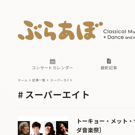
ニュース
ヤマハホ
番組一覧
東京・関
ぶらあぼ
現場のプ
古楽とそ
無料ライ
あ
か
過去の連
コンサートカレンダー
最新記事
ホーム
記事一覧
スーパーエイト
ニュース
ヤマハホ
番組一覧
東京・関
ぶらあぼ
スーパーエイト
現場のプ
古楽とそ
無料ライ
あ
か
過去の連
トーキョー・メット・サ
ダ音楽祭］