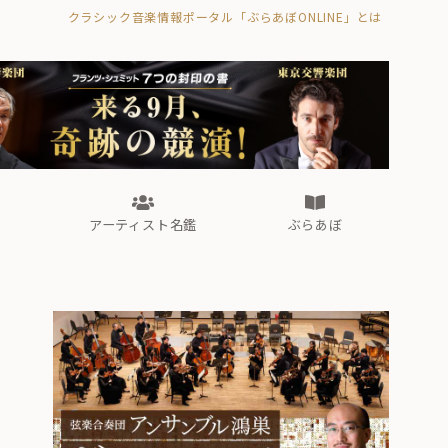
クラシック音楽情報ポータル「ぶらあぼONLINE」とは
の封印の書》
海外公演
FROM編集部
眺望
ぶらあぼブラス！
フォルテピアノ・オデッセイ
アーティスト名鑑
ぶらあぼ
の封印の書》
海外公演
FROM編集部
眺望
ぶらあぼブラス！
フォルテピアノ・オデッセイ