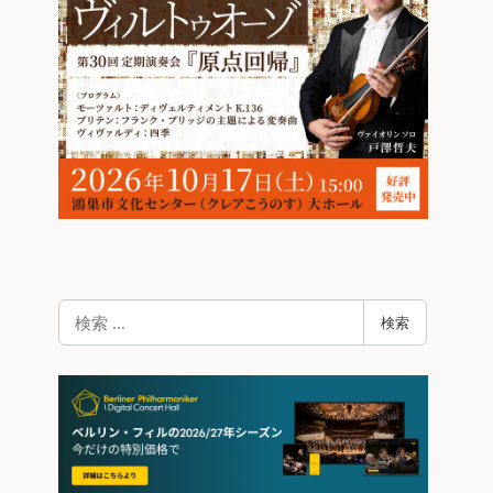
検
検索
索