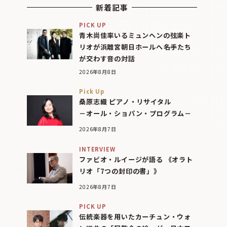
新着記事
PICK UP
青木尚佳率いるミュンヘンの弦楽ト
リオが浜離宮朝日ホールへ――名手たち
が交わす音の対話
2026年8月8日
Pick Up
桑原志織 ピアノ・リサイタル
－オール・ショパン・プログラム－
2026年8月7日
INTERVIEW
ファビオ・ルイージが語る 《オラト
リオ「7つの封印の書」》
2026年8月7日
PICK UP
伝統楽器を用いたカーチュン・ウォ