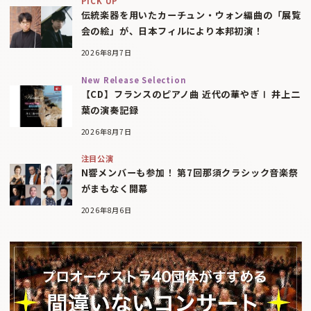
PICK UP
伝統楽器を用いたカーチュン・ウォン編曲の「展覧
会の絵」が、日本フィルにより本邦初演！
2026年8月7日
New Release Selection
【CD】フランスのピアノ曲 近代の華やぎⅠ 井上二
葉の演奏記録
2026年8月7日
注目公演
N響メンバーも参加！ 第7回那須クラシック音楽祭
がまもなく開幕
2026年8月6日