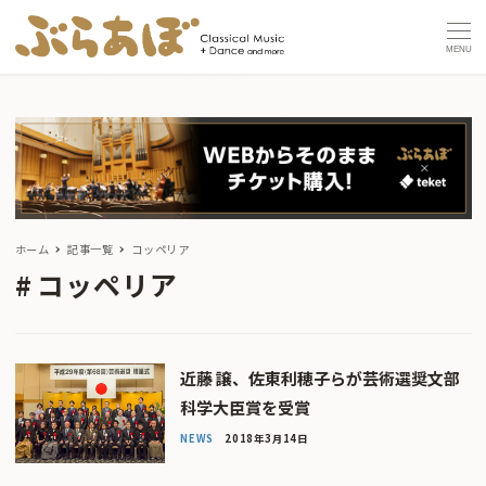
MENU
ホーム
記事一覧
コッペリア
コッペリア
近藤 譲、佐東利穂子らが芸術選奨文部
科学大臣賞を受賞
NEWS
2018年3月14日