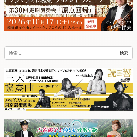
検
検索
索