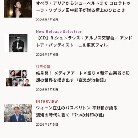
オペラ・アリアからシューベルトまで コロラトゥ
ーラ・ソプラノ田中彩子が贈る極上のひととき
2026年8月6日
New Release Selection
【CD】R.シュトラウス：アルプス交響曲／ アンド
レア・バッティストーニ＆東京フィル
2026年8月6日
注目公演
岐阜発！ メディアアート×語り×和洋古楽器で幻
想の世界を描き出す『夜叉が池物語』
2026年8月5日
INTERVIEW
ウィーン在住のバスバリトン 平野和が語る
混沌の時代に響く「7つの封印の書」
2026年8月5日