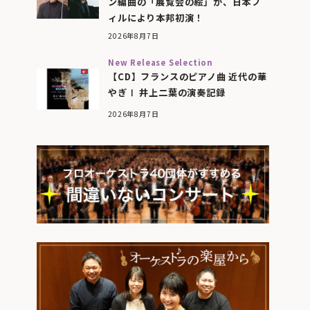
ン編曲の「展覧会の絵」が、日本フ
ィルにより本邦初演！
2026年8月7日
New Release Selection
【CD】フランスのピアノ曲 近代の華
やぎⅠ 井上二葉の演奏記録
2026年8月7日