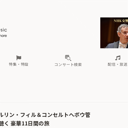
ール
（毎月更新）
東
電子版（無料・月刊）
トピックス
関西
フェスタサマーミューザKAWASAKI 2026
北海道・東北
注目公演
配布場所
インタビュー
中部
定期購読
中国・四国
CD新譜
N響＆東響 《7つ
九州・沖縄
書籍近刊
ロが推す！間違いないオーケストラコンサート
過去の特集
の先と
ブ配信スケジュール
さ
オーケストラの楽屋から
た
な
有料ライブ配信スケジュール
は
ま
や
海の向こうの音楽家
ら
わ
Aからの
載
特集・特設
配信・放送
コンサート検索
ール
（毎月更新）
東
電子版（無料・月刊）
トピックス
関西
フェスタサマーミューザKAWASAKI 2026
北海道・東北
注目公演
配布場所
インタビュー
中部
定期購読
中国・四国
CD新譜
N響＆東響 《7つ
九州・沖縄
書籍近刊
ク
ロが推す！間違いないオーケストラコンサート
過去の特集
の先と
ブ配信スケジュール
さ
オーケストラの楽屋から
た
な
有料ライブ配信スケジュール
は
ま
や
海の向こうの音楽家
ら
わ
Aからの
載
ルリン・フィル＆コンセルトヘボウ管
く 豪華11日間の旅