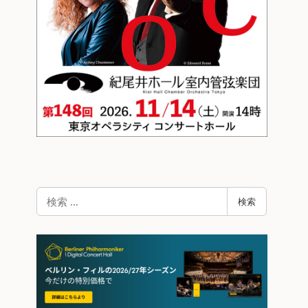
検
検索
索