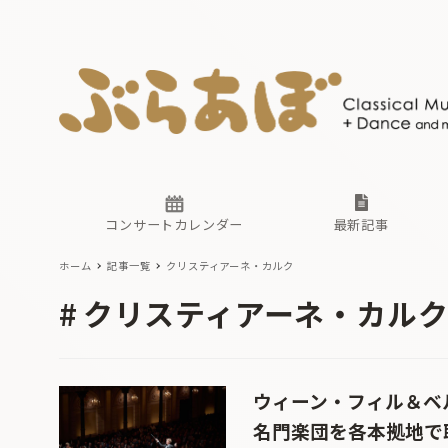
ニュース
ヤマハホ
番組一覧
東京・関
ぶらあぼ
現場のプ
古楽とそ
無料ライ
あ
か
過去の連
コンサートカレンダー
最新記事
ホーム
記事一覧
クリスティアーネ・カルク
ニュース
ヤマハホ
番組一覧
東京・関
ぶらあぼ
クリスティアーネ・カル
現場のプ
古楽とそ
無料ライ
あ
か
過去の連
ウィーン・フィル＆ベ
名門楽団を各本拠地で聴