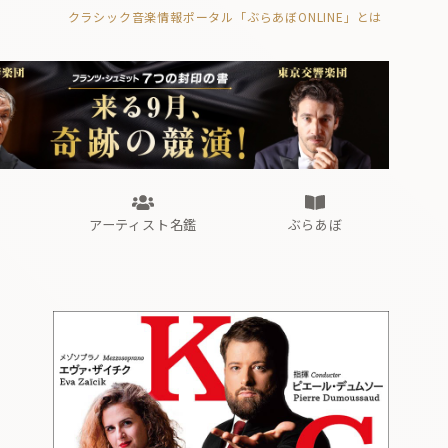
クラシック音楽情報ポータル「ぶらあぼONLINE」とは
の封印の書》
海外公演
FROM編集部
眺望
ぶらあぼブラス！
フォルテピアノ・オデッセイ
アーティスト名鑑
ぶらあぼ
の封印の書》
海外公演
FROM編集部
眺望
ぶらあぼブラス！
フォルテピアノ・オデッセイ