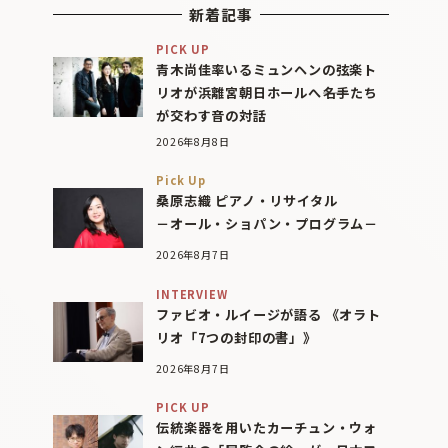
新着記事
PICK UP
青木尚佳率いるミュンヘンの弦楽ト
リオが浜離宮朝日ホールへ――名手たち
が交わす音の対話
2026年8月8日
Pick Up
桑原志織 ピアノ・リサイタル
－オール・ショパン・プログラム－
2026年8月7日
INTERVIEW
ファビオ・ルイージが語る 《オラト
リオ「7つの封印の書」》
2026年8月7日
PICK UP
伝統楽器を用いたカーチュン・ウォ