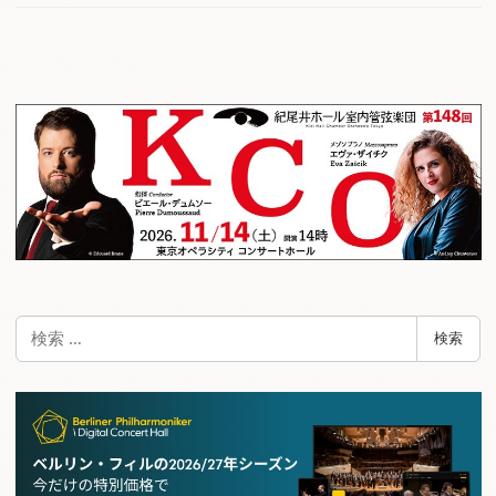
検
検索
索