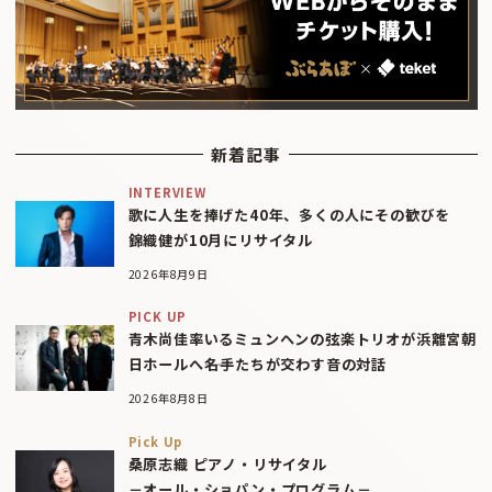
新着記事
INTERVIEW
歌に人生を捧げた40年、多くの人にその歓びを
錦織健が10月にリサイタル
2026年8月9日
PICK UP
青木尚佳率いるミュンヘンの弦楽トリオが浜離宮朝
日ホールへ――名手たちが交わす音の対話
2026年8月8日
Pick Up
桑原志織 ピアノ・リサイタル
－オール・ショパン・プログラム－