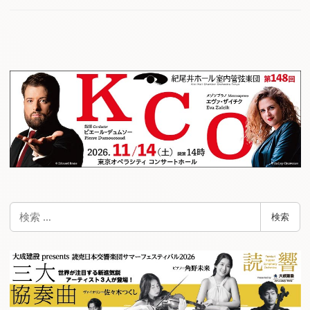
検
検索
索