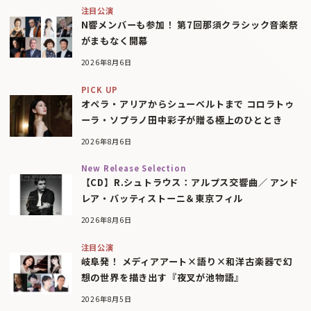
注目公演
N響メンバーも参加！ 第7回那須クラシック音楽祭
がまもなく開幕
2026年8月6日
PICK UP
オペラ・アリアからシューベルトまで コロラトゥ
ーラ・ソプラノ田中彩子が贈る極上のひととき
2026年8月6日
New Release Selection
【CD】R.シュトラウス：アルプス交響曲／ アンド
レア・バッティストーニ＆東京フィル
2026年8月6日
注目公演
岐阜発！ メディアアート×語り×和洋古楽器で幻
想の世界を描き出す『夜叉が池物語』
2026年8月5日