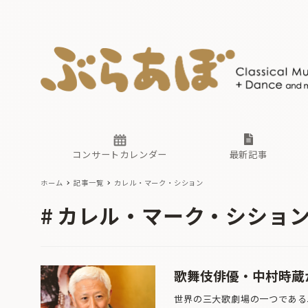
ニュース
ヤマハホ
番組一覧
東京・関
ぶらあぼ
現場のプ
古楽とそ
無料ライ
あ
か
過去の連
コンサートカレンダー
最新記事
ホーム
記事一覧
カレル・マーク・シション
ニュース
ヤマハホ
番組一覧
東京・関
ぶらあぼ
カレル・マーク・シショ
現場のプ
古楽とそ
無料ライ
あ
か
過去の連
歌舞伎俳優・中村時蔵
世界の三大歌劇場の一つである