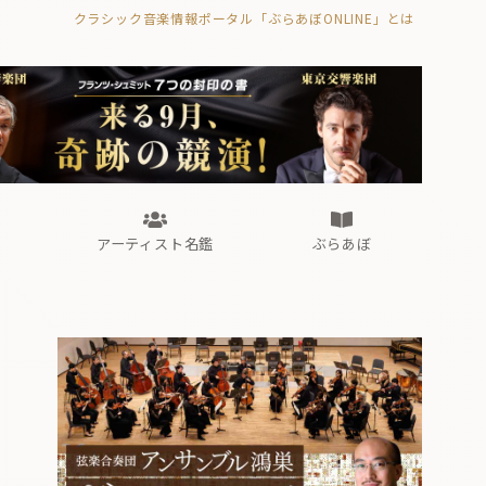
クラシック音楽情報ポータル「ぶらあぼONLINE」とは
の封印の書》
海外公演
FROM編集部
眺望
ぶらあぼブラス！
フォルテピアノ・オデッセイ
アーティスト名鑑
ぶらあぼ
の封印の書》
海外公演
FROM編集部
眺望
ぶらあぼブラス！
フォルテピアノ・オデッセイ