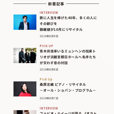
新着記事
INTERVIEW
歌に人生を捧げた40年、多くの人に
その歓びを
錦織健が10月にリサイタル
2026年8月9日
PICK UP
青木尚佳率いるミュンヘンの弦楽ト
リオが浜離宮朝日ホールへ――名手たち
が交わす音の対話
2026年8月8日
Pick Up
桑原志織 ピアノ・リサイタル
－オール・ショパン・プログラム－
2026年8月7日
INTERVIEW
ファビオ・ルイージが語る 《オラト