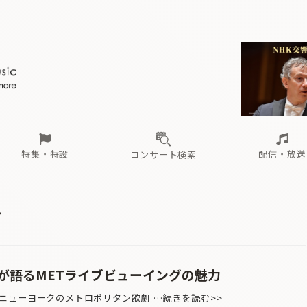
ール
（毎月更新）
東
電子版（無料・月刊）
トピックス
関西
フェスタサマーミューザKAWASAKI 2026
北海道・東北
注目公演
配布場所
インタビュー
中部
定期購読
中国・四国
CD新譜
N響＆東響 《7つ
九州・沖縄
書籍近刊
ロが推す！間違いないオーケストラコンサート
過去の特集
の先と
ブ配信スケジュール
さ
オーケストラの楽屋から
た
な
有料ライブ配信スケジュール
は
ま
や
海の向こうの音楽家
ら
わ
Aからの
載
特集・特設
配信・放送
コンサート検索
ール
（毎月更新）
東
電子版（無料・月刊）
トピックス
関西
フェスタサマーミューザKAWASAKI 2026
北海道・東北
注目公演
配布場所
インタビュー
中部
定期購読
中国・四国
CD新譜
N響＆東響 《7つ
九州・沖縄
書籍近刊
ン
ロが推す！間違いないオーケストラコンサート
過去の特集
の先と
ブ配信スケジュール
さ
オーケストラの楽屋から
た
な
有料ライブ配信スケジュール
は
ま
や
海の向こうの音楽家
ら
わ
Aからの
載
が語るMETライブビューイングの魅力
ニューヨークのメトロポリタン歌劇 …続きを読む>>