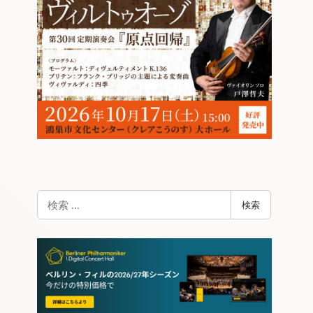
検
検索
索