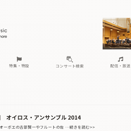
ール
（毎月更新）
東
電子版（無料・月刊）
トピックス
関西
フェスタサマーミューザKAWASAKI 2026
北海道・東北
注目公演
配布場所
インタビュー
中部
定期購読
中国・四国
CD新譜
N響＆東響 《7つ
九州・沖縄
書籍近刊
ロが推す！間違いないオーケストラコンサート
過去の特集
の先と
ブ配信スケジュール
さ
オーケストラの楽屋から
た
な
有料ライブ配信スケジュール
は
ま
や
海の向こうの音楽家
ら
わ
Aからの
載
特集・特設
配信・放送
コンサート検索
ール
（毎月更新）
東
電子版（無料・月刊）
トピックス
関西
フェスタサマーミューザKAWASAKI 2026
北海道・東北
注目公演
配布場所
インタビュー
中部
定期購読
中国・四国
CD新譜
N響＆東響 《7つ
九州・沖縄
書籍近刊
ロが推す！間違いないオーケストラコンサート
過去の特集
の先と
ブ配信スケジュール
さ
オーケストラの楽屋から
た
な
有料ライブ配信スケジュール
は
ま
や
海の向こうの音楽家
ら
わ
Aからの
載
回 オイロス・アンサンブル 2014
ーボエの古部賢一やフルートの佐 …続きを読む>>