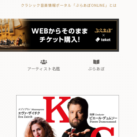
クラシック音楽情報ポータル「ぶらあぼONLINE」とは
の封印の書》
海外公演
FROM編集部
眺望
ぶらあぼブラス！
フォルテピアノ・オデッセイ
アーティスト名鑑
ぶらあぼ
の封印の書》
海外公演
FROM編集部
眺望
ぶらあぼブラス！
フォルテピアノ・オデッセイ