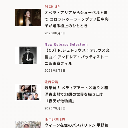
PICK UP
オペラ・アリアからシューベルトま
で コロラトゥーラ・ソプラノ田中彩
子が贈る極上のひととき
2026年8月6日
New Release Selection
【CD】R.シュトラウス：アルプス交
響曲／ アンドレア・バッティストー
ニ＆東京フィル
2026年8月6日
注目公演
岐阜発！ メディアアート×語り×和
洋古楽器で幻想の世界を描き出す
『夜叉が池物語』
2026年8月5日
INTERVIEW
ウィーン在住のバスバリトン 平野和