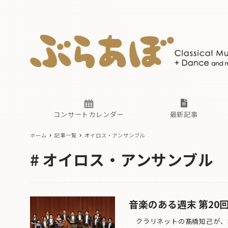
ニュース
ヤマハホ
番組一覧
東京・関
ぶらあぼ
現場のプ
古楽とそ
無料ライ
あ
か
過去の連
コンサートカレンダー
最新記事
ホーム
記事一覧
オイロス・アンサンブル
ニュース
ヤマハホ
番組一覧
東京・関
ぶらあぼ
オイロス・アンサンブル
現場のプ
古楽とそ
無料ライ
あ
か
過去の連
音楽のある週末 第20
クラリネットの髙橋知己が、オ