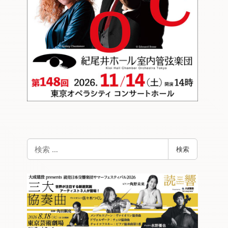
検
検索
索