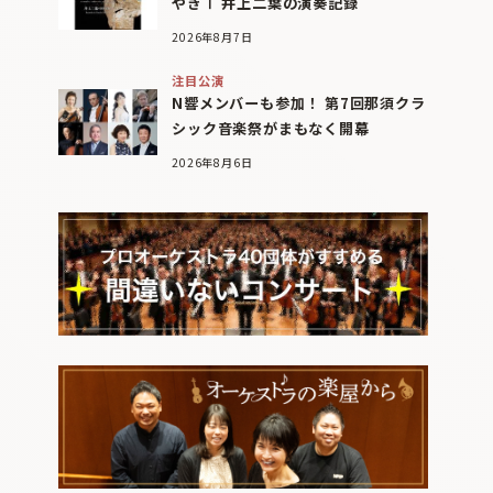
やぎⅠ 井上二葉の演奏記録
2026年8月7日
注目公演
N響メンバーも参加！ 第7回那須クラ
シック音楽祭がまもなく開幕
2026年8月6日