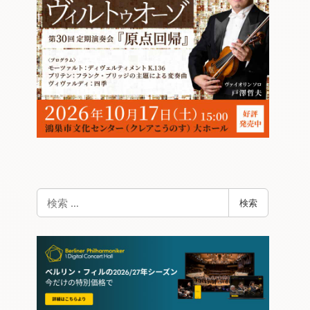
検
検索
索