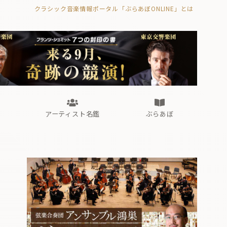
クラシック音楽情報ポータル「ぶらあぼONLINE」とは
の封印の書》
海外公演
FROM編集部
眺望
ぶらあぼブラス！
フォルテピアノ・オデッセイ
アーティスト名鑑
ぶらあぼ
の封印の書》
海外公演
FROM編集部
眺望
ぶらあぼブラス！
フォルテピアノ・オデッセイ