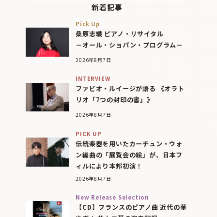
新着記事
Pick Up
桑原志織 ピアノ・リサイタル
－オール・ショパン・プログラム－
2026年8月7日
INTERVIEW
ファビオ・ルイージが語る 《オラト
リオ「7つの封印の書」》
2026年8月7日
PICK UP
伝統楽器を用いたカーチュン・ウォ
ン編曲の「展覧会の絵」が、日本フ
ィルにより本邦初演！
2026年8月7日
New Release Selection
【CD】フランスのピアノ曲 近代の華