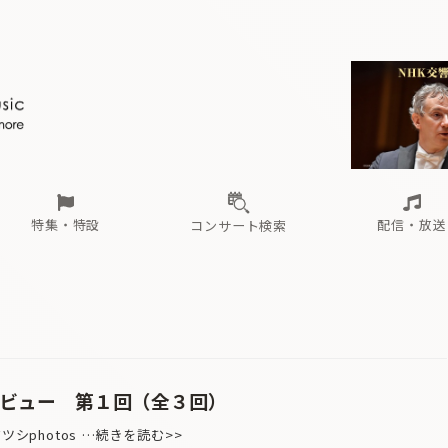
ール
（毎月更新）
東
電子版（無料・月刊）
トピックス
関西
フェスタサマーミューザKAWASAKI 2026
北海道・東北
注目公演
配布場所
インタビュー
中部
定期購読
中国・四国
CD新譜
N響＆東響 《7つ
九州・沖縄
書籍近刊
ロが推す！間違いないオーケストラコンサート
過去の特集
の先と
ブ配信スケジュール
さ
オーケストラの楽屋から
た
な
有料ライブ配信スケジュール
は
ま
や
海の向こうの音楽家
ら
わ
Aからの
載
特集・特設
配信・放送
コンサート検索
ール
（毎月更新）
東
電子版（無料・月刊）
トピックス
関西
フェスタサマーミューザKAWASAKI 2026
北海道・東北
注目公演
配布場所
インタビュー
中部
定期購読
中国・四国
CD新譜
N響＆東響 《7つ
九州・沖縄
書籍近刊
ロが推す！間違いないオーケストラコンサート
過去の特集
の先と
ブ配信スケジュール
さ
オーケストラの楽屋から
た
な
有料ライブ配信スケジュール
は
ま
や
海の向こうの音楽家
ら
わ
Aからの
載
タビュー 第１回（全３回）
ダアツシphotos …続きを読む>>