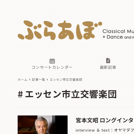
ニュース
ヤマハホ
番組一覧
東京・関
ぶらあぼ
現場のプ
古楽とそ
無料ライ
あ
か
過去の連
コンサートカレンダー
最新記事
ホーム
記事一覧
エッセン市立交響楽団
ニュース
ヤマハホ
番組一覧
東京・関
ぶらあぼ
エッセン市立交響楽団
現場のプ
古楽とそ
無料ライ
あ
か
過去の連
宮本文昭 ロングイン
interview ＆ text：オヤマ