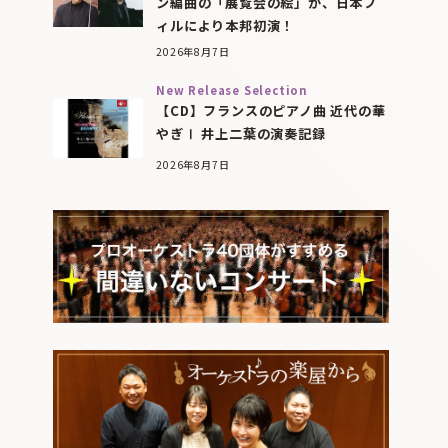
ン編曲の「展覧会の絵」が、日本フ
ィルにより本邦初演！
2026年8月7日
New Release Selection
【CD】フランスのピアノ曲 近代の華
やぎⅠ 井上二葉の演奏記録
2026年8月7日