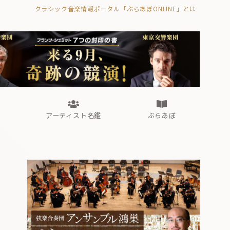
クラシック音楽情報ポータル「ぶらあぼONLINE」とは
の封印の書》
海外公演
FROM編集部
眺望
ぶらあぼブラス！
フォルテピアノ・オデッセイ
アーティスト名鑑
ぶらあぼ
の封印の書》
海外公演
FROM編集部
眺望
ぶらあぼブラス！
フォルテピアノ・オデッセイ