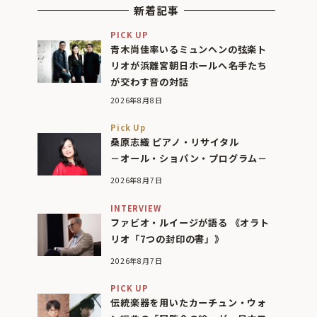
新着記事
PICK UP
青木尚佳率いるミュンヘンの弦楽ト
リオが浜離宮朝日ホールへ――名手たち
が交わす音の対話
2026年8月8日
Pick Up
桑原志織 ピアノ・リサイタル
－オール・ショパン・プログラム－
2026年8月7日
INTERVIEW
ファビオ・ルイージが語る 《オラト
リオ「7つの封印の書」》
2026年8月7日
PICK UP
伝統楽器を用いたカーチュン・ウォ