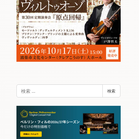
検
検索
索