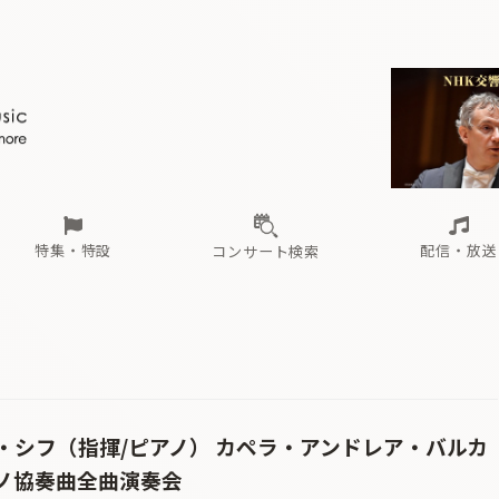
ール
（毎月更新）
東
電子版（無料・月刊）
トピックス
関西
フェスタサマーミューザKAWASAKI 2026
北海道・東北
注目公演
配布場所
インタビュー
中部
定期購読
中国・四国
CD新譜
N響＆東響 《7つ
九州・沖縄
書籍近刊
ロが推す！間違いないオーケストラコンサート
過去の特集
の先と
ブ配信スケジュール
さ
オーケストラの楽屋から
た
な
有料ライブ配信スケジュール
は
ま
や
海の向こうの音楽家
ら
わ
Aからの
載
特集・特設
配信・放送
コンサート検索
ール
（毎月更新）
東
電子版（無料・月刊）
トピックス
関西
フェスタサマーミューザKAWASAKI 2026
北海道・東北
注目公演
配布場所
インタビュー
中部
定期購読
中国・四国
CD新譜
N響＆東響 《7つ
九州・沖縄
書籍近刊
ロが推す！間違いないオーケストラコンサート
過去の特集
の先と
ブ配信スケジュール
さ
オーケストラの楽屋から
た
な
有料ライブ配信スケジュール
は
ま
や
海の向こうの音楽家
ら
わ
Aからの
載
・シフ（指揮/ピアノ） カペラ・アンドレア・バルカ
ノ協奏曲全曲演奏会