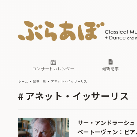
ニュース
ヤマハホ
番組一覧
東京・関
ぶらあぼ
現場のプ
古楽とそ
無料ライ
あ
か
過去の連
コンサートカレンダー
最新記事
ホーム
記事一覧
アネット・イッサーリス
ニュース
ヤマハホ
番組一覧
東京・関
ぶらあぼ
アネット・イッサーリス
現場のプ
古楽とそ
無料ライ
あ
か
過去の連
サー・アンドラーシュ
ベートーヴェン：ピア