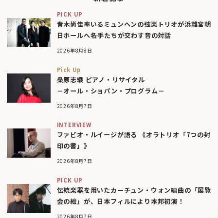
PICK UP
青木尚佳率いるミュンヘンの弦楽トリオが浜離宮朝
日ホールへ――名手たちが交わす音の対話
2026年8月8日
Pick Up
桑原志織 ピアノ・リサイタル
－オール・ショパン・プログラム－
2026年8月7日
INTERVIEW
ファビオ・ルイージが語る 《オラトリオ「7つの封
印の書」》
2026年8月7日
PICK UP
伝統楽器を用いたカーチュン・ウォン編曲の「展覧
会の絵」が、日本フィルにより本邦初演！
2026年8月7日