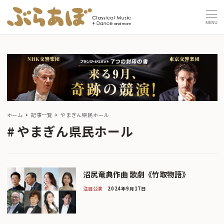
MENU
ホーム
記事一覧
やまぎん県民ホール
やまぎん県民ホール
沼尻竜典作曲 歌劇《竹取物語》
注目公演
2024年9月17日