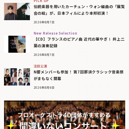
PICK UP
伝統楽器を用いたカーチュン・ウォン編曲の「展覧
会の絵」が、日本フィルにより本邦初演！
2026年8月7日
New Release Selection
【CD】フランスのピアノ曲 近代の華やぎⅠ 井上二
葉の演奏記録
2026年8月7日
注目公演
N響メンバーも参加！ 第7回那須クラシック音楽祭
がまもなく開幕
2026年8月6日