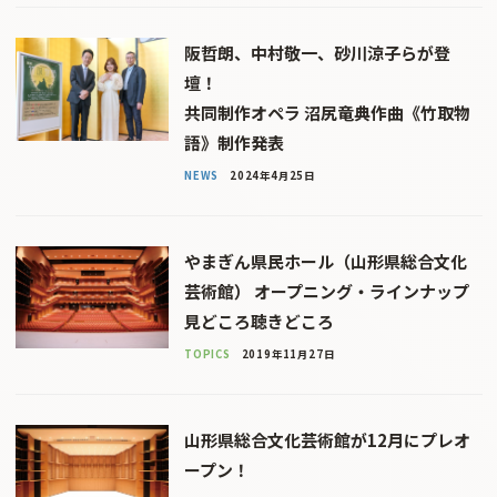
阪哲朗、中村敬一、砂川涼子らが登
壇！
共同制作オペラ 沼尻竜典作曲《竹取物
語》制作発表
NEWS
2024年4月25日
やまぎん県民ホール（山形県総合文化
芸術館） オープニング・ラインナップ
見どころ聴きどころ
TOPICS
2019年11月27日
山形県総合文化芸術館が12月にプレオ
ープン！