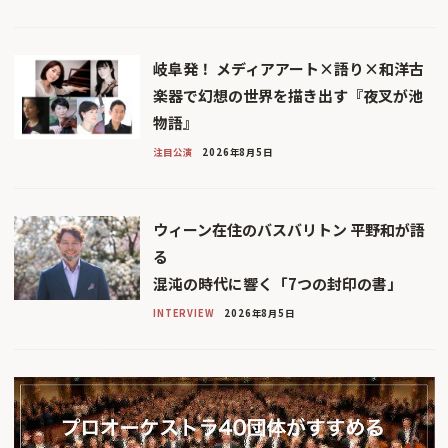
岐阜発！ メディアアート×語り×和洋古
楽器で幻想の世界を描き出す『夜叉が池
物語』
注目公演
2026年8月5日
ウィーン在住のバスバリトン 平野和が語
る
混沌の時代に響く「7つの封印の書」
INTERVIEW
2026年8月5日