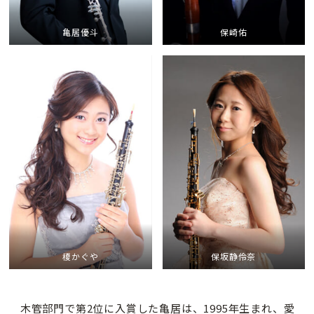
亀居優斗
保崎佑
榎かぐや
保坂
静伶奈
木管部門で第2位に入賞した
亀居は、1995年生まれ、愛