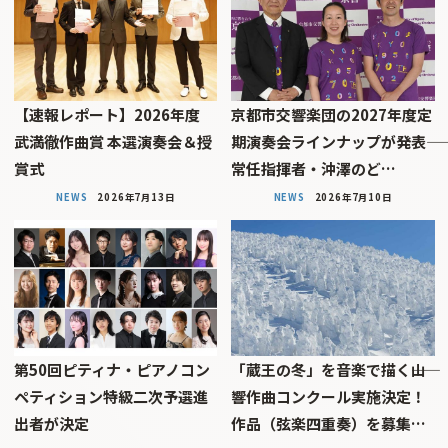
【速報レポート】2026年度
京都市交響楽団の2027年度定
武満徹作曲賞 本選演奏会＆授
期演奏会ラインナップが発表――
賞式
常任指揮者・沖澤のど…
NEWS
2026年7月13日
NEWS
2026年7月10日
第50回ピティナ・ピアノコン
「蔵王の冬」を音楽で描く――山
ペティション特級二次予選進
響作曲コンクール実施決定！
出者が決定
作品（弦楽四重奏）を募集…