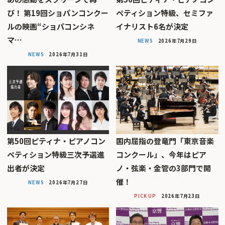
び！ 第19回ショパンコンクー
ペティション特級、セミファ
ルの映画“ショパコンシネ
イナリスト6名が決定
マ…
NEWS
2026年7月29日
NEWS
2026年7月31日
第50回ピティナ・ピアノコン
国内屈指の登竜門「東京音楽
ペティション特級三次予選進
コンクール」、今年はピア
出者が決定
ノ・弦楽・金管の3部門で開
催！
NEWS
2026年7月27日
PICK UP
2026年7月23日