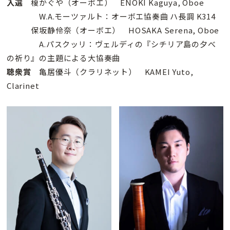
入選
榎かぐや（オーボエ） ENOKI Kaguya, Oboe
W.A.モーツァルト：オーボエ協奏曲 ハ長調 K314
保坂静伶奈（オーボエ） HOSAKA Serena, Oboe
A.パスクッリ：ヴェルディの『シチリア島の夕べ
の祈り』の主題による大協奏曲
聴衆賞
亀居優斗（クラリネット） KAMEI Yuto,
Clarinet