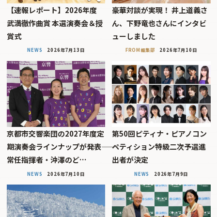
【速報レポート】2026年度
豪華対談が実現！ 井上道義さ
武満徹作曲賞 本選演奏会＆授
ん、下野竜也さんにインタビ
賞式
ューしました
NEWS
2026年7月13日
FROM編集部
2026年7月10日
京都市交響楽団の2027年度定
第50回ピティナ・ピアノコン
期演奏会ラインナップが発表――
ペティション特級二次予選進
常任指揮者・沖澤のど…
出者が決定
NEWS
2026年7月10日
NEWS
2026年7月9日