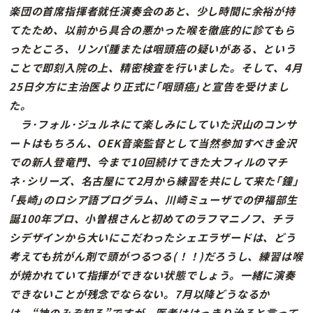
楽団の首席指揮者就任演奏会のあと、少し時間に余裕が持
てたため、以前から具合の悪かった喉を徹底的に診てもら
ったところ、リンパ腫または咽頭癌の疑いがある、という
ことで即刻入院の上、精密検査を行いました。そして、4月
25日夕方に主治医より正式に｢咽頭癌｣と宣告を受けまし
た。
ラ･フォル･ジュルネにて楽しみにしていた沢山のコンサ
ートはもちろん、OEK音楽監督として当然参加すべき金沢
での新人登竜門、今まで10回続けてきた大フィルのマチ
ネ･シリーズ、名古屋にて2月から練習を共にして来た｢鐘｣
｢長崎｣のロシア語プログラム、川崎ミューザでの伊福部生
誕100年プロ、小曽根さんと初めてのラフマニノフ、チラ
シデザインから大いにこだわったシェエラザードは、どう
考えても抗がん剤で頭がつるつる(！！)だろうし、練習は喉
が焼かれていて指揮ができない状態でしょう。一緒に演奏
できないことが残念でならない。7月以降どうなるか
は、“神のみぞ知る”ですが、医者ははっきり治ると言って