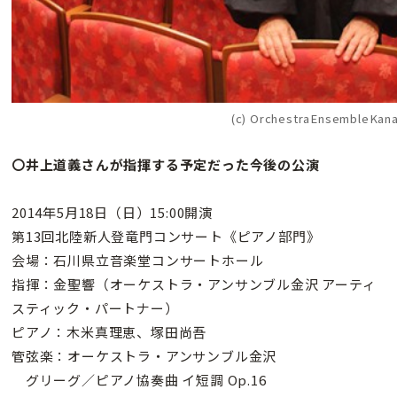
(c) OrchestraEnsembleKan
〇井上道義さんが指揮する予定だった今後の公演
2014年5月18日（日）15:00開演
第13回北陸新人登竜門コンサート《ピアノ部門》
会場：石川県立音楽堂コンサートホール
指揮：金聖響（オーケストラ・アンサンブル金沢 アーティ
スティック・パートナー）
ピアノ：木米真理恵、塚田尚吾
管弦楽：オーケストラ・アンサンブル金沢
グリーグ／ピアノ協奏曲 イ短調 Op.16