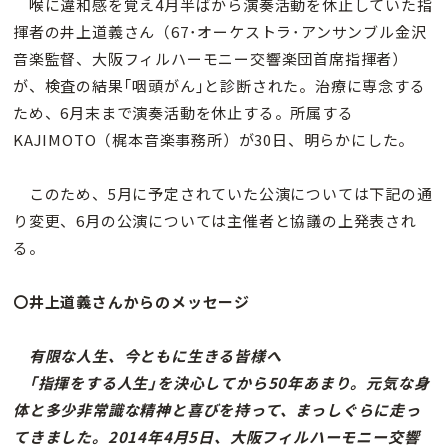
喉に違和感を覚え4月半ばから演奏活動を休止していた指
揮者の井上道義さん（67･オーケストラ･アンサンブル金沢
音楽監督、大阪フィルハーモニー交響楽団首席指揮者）
が、検査の結果｢咽頭がん｣と診断された。治療に専念する
ため、6月末まで演奏活動を休止する。所属する
KAJIMOTO（梶本音楽事務所）が30日、明らかにした。
このため、5月に予定されていた公演については下記の通
り変更、6月の公演については主催者と協議の上発表され
る。
〇井上道義さんからのメッセージ
有限な人生、今ともに生きる皆様へ
｢指揮をする人生｣を決心してから50年あまり。元気な身
体と多少非常識な精神と喜びを持って、まっしぐらに走っ
てきました。2014年4月5日、大阪フィルハーモニー交響