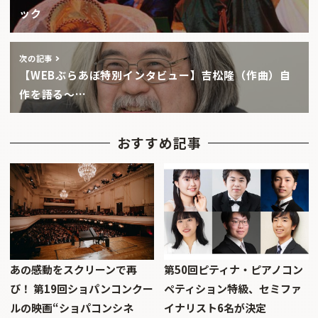
ック
次の記事
【WEBぶらあぼ特別インタビュー】吉松隆（作曲）自
作を語る〜…
おすすめ記事
あの感動をスクリーンで再
第50回ピティナ・ピアノコン
び！ 第19回ショパンコンクー
ペティション特級、セミファ
ルの映画“ショパコンシネ
イナリスト6名が決定