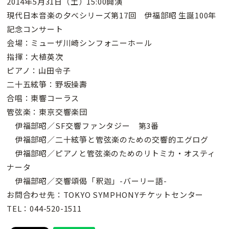
2014年5月31日（土）15:00開演
現代日本音楽の夕べシリーズ第17回 伊福部昭 生誕100年
記念コンサート
会場：ミューザ川崎シンフォニーホール
指揮：大植英次
ピアノ：山田令子
二十五絃箏：野坂操壽
合唱：東響コーラス
管弦楽：東京交響楽団
伊福部昭／SF交響ファンタジー 第3番
伊福部昭／二十絃箏と管弦楽のための交響的エグログ
伊福部昭／ピアノと管弦楽のためのリトミカ・オスティ
ナータ
伊福部昭／交響頌偈「釈迦」-バーリー語-
お問合わせ先：TOKYO SYMPHONYチケットセンター
TEL：044-520-1511