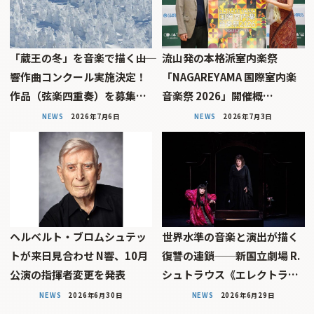
「蔵王の冬」を音楽で描く――山
流山発の本格派室内楽祭
響作曲コンクール実施決定！
「NAGAREYAMA 国際室内楽
作品（弦楽四重奏）を募集…
音楽祭 2026」開催概…
NEWS
2026年7月6日
NEWS
2026年7月3日
ヘルベルト・ブロムシュテッ
世界水準の音楽と演出が描く
トが来日見合わせ N響、10月
復讐の連鎖──新国立劇場 R.
公演の指揮者変更を発表
シュトラウス《エレクトラ…
NEWS
2026年6月30日
NEWS
2026年6月29日