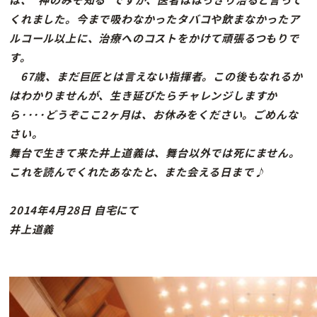
くれました。今まで吸わなかったタバコや飲まなかったア
ルコール以上に、治療へのコストをかけて頑張るつもりで
す。
67歳、まだ巨匠とは言えない指揮者。この後もなれるか
はわかりませんが、生き延びたらチャレンジしますか
ら････どうぞここ2ヶ月は、お休みをください。ごめんな
さい。
舞台で生きて来た井上道義は、舞台以外では死にません。
これを読んでくれたあなたと、また会える日まで♪
2014年4月28日 自宅にて
井上道義