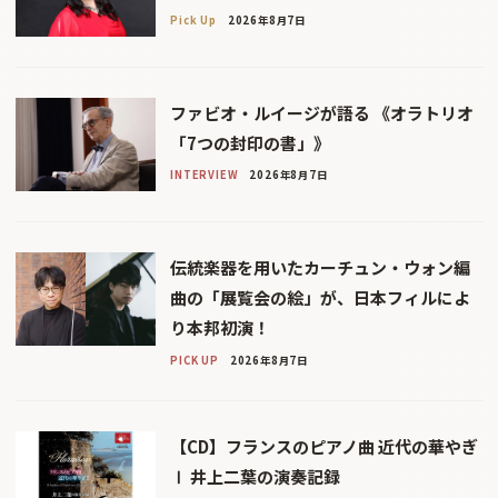
Pick Up
2026年8月7日
ファビオ・ルイージが語る 《オラトリオ
「7つの封印の書」》
INTERVIEW
2026年8月7日
伝統楽器を用いたカーチュン・ウォン編
曲の「展覧会の絵」が、日本フィルによ
り本邦初演！
PICK UP
2026年8月7日
【CD】フランスのピアノ曲 近代の華やぎ
Ⅰ 井上二葉の演奏記録