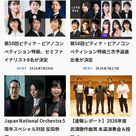
第50回ピティナ・ピアノコン
第50回ピティナ・ピアノコン
ペティション特級、セミファ
ペティション特級三次予選進
イナリスト6名が決定
出者が決定
NEWS
2026年7月29日
NEWS
2026年7月27日
Japan National Orchestra 5
【速報レポート】2026年度
周年スペシャル対談 反田恭
武満徹作曲賞 本選演奏会＆授