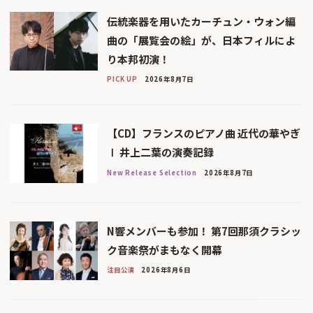
伝統楽器を用いたカーチュン・ウォン編
曲の「展覧会の絵」が、日本フィルによ
り本邦初演！
PICK UP
2026年8月7日
【CD】フランスのピアノ曲 近代の華やぎ
Ⅰ 井上二葉の演奏記録
New Release Selection
2026年8月7日
N響メンバーも参加！ 第7回那須クラシッ
ク音楽祭がまもなく開幕
注目公演
2026年8月6日