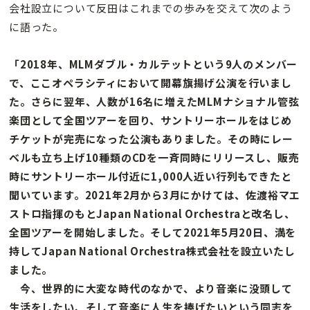
会社設立について反田はこれまでの歩みを交えて次のよう
に語った。
「2018年、MLMダブル・カルテットという9人のメンバー
で、ここオペラシティにおいて開幕旗揚げ公演を行いまし
た。さらに翌年、人数が16名に増えたMLMナショナル管弦
楽団として全国ツアーを回り、サントリーホールをはじめ
チケットが完売になった公演もありました。その時にレー
ベルも立ち上げ10種類のCDを一斉同時にリリースし、販売
時にサントリーホール付近に1,000人近い行列もできたと
聞いています。2021年2月から3月にかけては、佐渡裕マエ
ストロ指揮のもとJapan National Orchestraと改名し、
全国ツアーを開始しました。そして2021年5月20日、満を
持してJapan National Orchestra株式会社を設立いたし
ました。
今、世界的に大変な時代のなかで、より音楽に没頭して
生活をしたい、そして音楽に人生を捧げたいという同志を