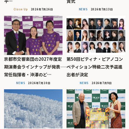
平…
賞式
Close Up
2026年7月26日
NEWS
2026年7月13日
京都市交響楽団の2027年度定
第50回ピティナ・ピアノコン
期演奏会ラインナップが発表――
ペティション特級二次予選進
常任指揮者・沖澤のど…
出者が決定
NEWS
2026年7月10日
NEWS
2026年7月9日