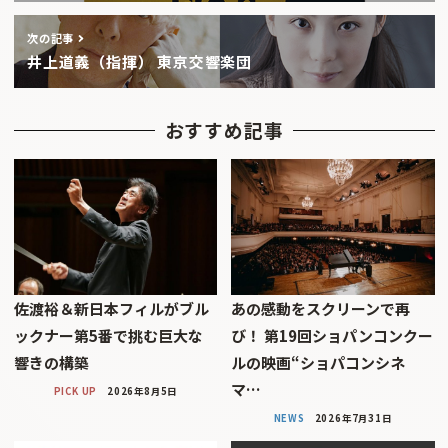
次の記事
井上道義（指揮） 東京交響楽団
おすすめ記事
佐渡裕＆新日本フィルがブル
あの感動をスクリーンで再
ックナー第5番で挑む巨大な
び！ 第19回ショパンコンクー
響きの構築
ルの映画“ショパコンシネ
マ…
PICK UP
2026年8月5日
NEWS
2026年7月31日