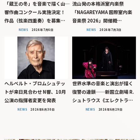
「蔵王の冬」を音楽で描く――山
流山発の本格派室内楽祭
響作曲コンクール実施決定！
「NAGAREYAMA 国際室内楽
作品（弦楽四重奏）を募集…
音楽祭 2026」開催概…
NEWS
2026年7月6日
NEWS
2026年7月3日
ヘルベルト・ブロムシュテッ
世界水準の音楽と演出が描く
トが来日見合わせ N響、10月
復讐の連鎖──新国立劇場 R.
公演の指揮者変更を発表
シュトラウス《エレクトラ…
NEWS
2026年6月30日
NEWS
2026年6月29日