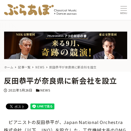
MENU
ホーム
記事一覧
NEWS
反田恭平が奈良県に新会社を設立
反田恭平が奈良県に新会社を設立
投稿日
カテゴリー
2021年5月26日
NEWS
ピアニストの反田恭平が、Japan National Orchestra
株式会社（以下、JNO）を設立した。工作機械大手のDMG