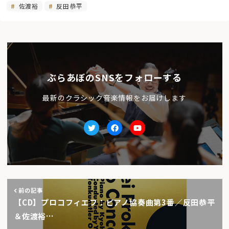
佐渡裕
反田恭平
ぶらあぼのSNSをフォローする
最新のクラシック音楽情報をお届けします
Twitter
facebook
Youtube
前の記事
【CD】プロコフィエフ：ピアノ協奏曲第3番／反田恭平
＆佐渡裕…