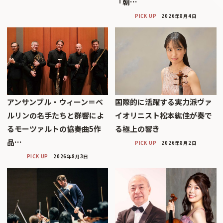
「朝…
PICK UP
2026年8月4日
アンサンブル・ウィーン＝ベ
国際的に活躍する実力派ヴァ
ルリンの名手たちと群響によ
イオリニスト松本紘佳が奏で
るモーツァルトの協奏曲5作
る極上の響き
品…
PICK UP
2026年8月2日
PICK UP
2026年8月3日