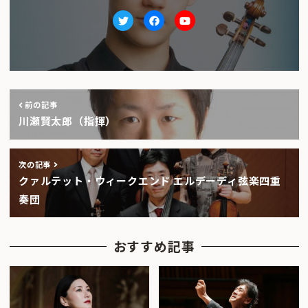
Twitter
facebook
Youtube
前の記事
川瀬賢太郎（指揮）
次の記事
クァルテット・ウィークエンド エルデーディ弦楽四重
奏団
おすすめ記事