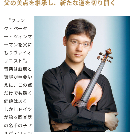
父の美点を継承し、新たな道を切り開く
“フラン
ク・ペータ
ー・ツィンマ
ーマンを父に
もつヴァイオ
リニスト”。
音楽は血筋と
環境が重要ゆ
えに、この点
だけでも聴く
価値はある。
しかしドイツ
が誇る同楽器
の名手の子セ
ルゲ・ツィン