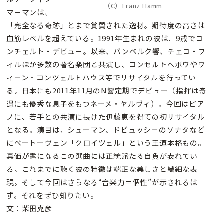
（C）Franz Hamm
マーマンは、
「完全なる奇跡」とまで賞賛された逸材。期待度の高さは
血筋レベルを超えている。1991年生まれの彼は、9歳でコ
ンチェルト・デビュー。以来、バンベルク響、チェコ・フ
ィルほか多数の著名楽団と共演し、コンセルトヘボウやウ
ィーン・コンツェルトハウス等でリサイタルを行ってい
る。日本にも2011年11月のN響定期でデビュー（指揮は奇
遇にも優秀な息子をもつネーメ・ヤルヴィ）。今回はピア
ノに、若手との共演に長けた伊藤恵を得ての初リサイタル
となる。演目は、シューマン、ドビュッシーのソナタなど
にベートーヴェン「クロイツェル」という王道本格もの。
真価が露になるこの選曲には正統派たる自負が表れてい
る。これまでに聴く彼の特徴は端正な美しさと繊細な表
現。そして今回はさらなる“音楽力＝個性”が示されるは
ず。それをぜひ知りたい。
文：柴田克彦