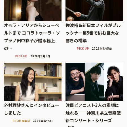
オペラ・アリアからシューベ
佐渡裕＆新日本フィルがブル
ルトまで コロラトゥーラ・ソ
ックナー第5番で挑む巨大な
プラノ田中彩子が贈る極上
響きの構築
の…
PICK UP
2026年8月5日
PICK UP
2026年8月6日
外村理紗さんにインタビュー
注目ピアニスト3人の素顔に
しました
触れる──神奈川県立音楽堂
新コンサート・シリーズ
FROM編集部
2026年8月4日