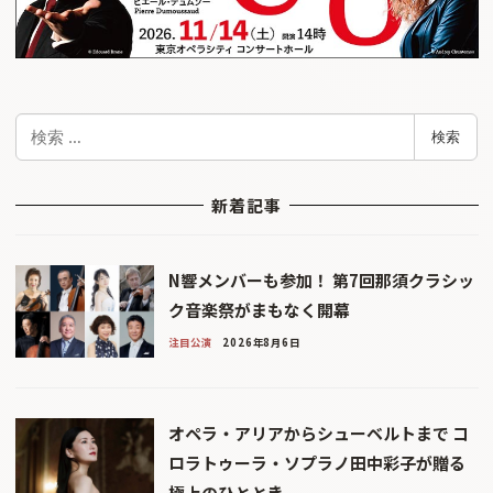
検
検索
索
新着記事
N響メンバーも参加！ 第7回那須クラシッ
ク音楽祭がまもなく開幕
注目公演
2026年8月6日
オペラ・アリアからシューベルトまで コ
ロラトゥーラ・ソプラノ田中彩子が贈る
極上のひととき