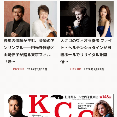
長年の信頼が生む、音楽のア
大注目のヴィオラ奏者 ファイ
ンサンブル──円光寺雅彦と
ト・ヘルテンシュタインが日
山崎伸子が贈る東京フィル
経ホールでリサイタルを開
「渋…
催…
PICK UP
2026年7月30日
PICK UP
2026年7月28日