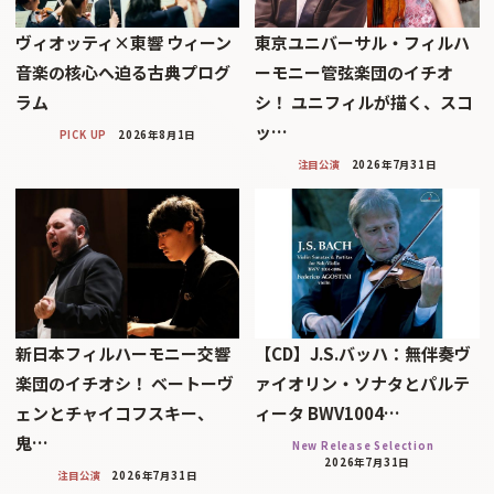
ヴィオッティ×東響 ウィーン
東京ユニバーサル・フィルハ
音楽の核心へ迫る古典プログ
ーモニー管弦楽団のイチオ
ラム
シ！ ユニフィルが描く、スコ
ッ…
PICK UP
2026年8月1日
注目公演
2026年7月31日
新日本フィルハーモニー交響
【CD】J.S.バッハ：無伴奏ヴ
楽団のイチオシ！ ベートーヴ
ァイオリン・ソナタとパルテ
ェンとチャイコフスキー、
ィータ BWV1004…
鬼…
New Release Selection
2026年7月31日
注目公演
2026年7月31日