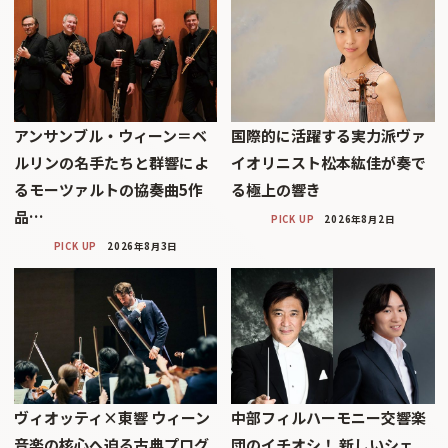
アンサンブル・ウィーン＝ベ
国際的に活躍する実力派ヴァ
ルリンの名手たちと群響によ
イオリニスト松本紘佳が奏で
るモーツァルトの協奏曲5作
る極上の響き
品…
PICK UP
2026年8月2日
PICK UP
2026年8月3日
ヴィオッティ×東響 ウィーン
中部フィルハーモニー交響楽
音楽の核心へ迫る古典プログ
団のイチオシ！ 新しいシェ