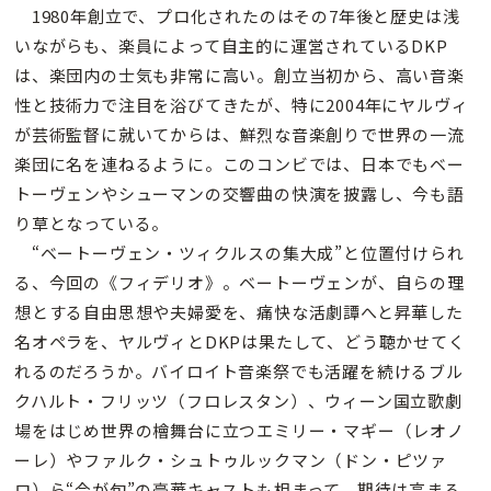
1980年創立で、プロ化されたのはその7年後と歴史は浅
いながらも、楽員によって自主的に運営されているDKP
は、楽団内の士気も非常に高い。創立当初から、高い音楽
性と技術力で注目を浴びてきたが、特に2004年にヤルヴィ
が芸術監督に就いてからは、鮮烈な音楽創りで世界の一流
楽団に名を連ねるように。このコンビでは、日本でもベー
トーヴェンやシューマンの交響曲の快演を披露し、今も語
り草となっている。
“ベートーヴェン・ツィクルスの集大成”と位置付けられ
る、今回の《フィデリオ》。ベートーヴェンが、自らの理
想とする自由思想や夫婦愛を、痛快な活劇譚へと昇華した
名オペラを、ヤルヴィとDKPは果たして、どう聴かせてく
れるのだろうか。バイロイト音楽祭でも活躍を続けるブル
クハルト・フリッツ（フロレスタン）、ウィーン国立歌劇
場をはじめ世界の檜舞台に立つエミリー・マギー（レオノ
ーレ）やファルク・シュトゥルックマン（ドン・ピツァ
ロ）ら“今が旬”の豪華キャストも相まって、期待は高まる