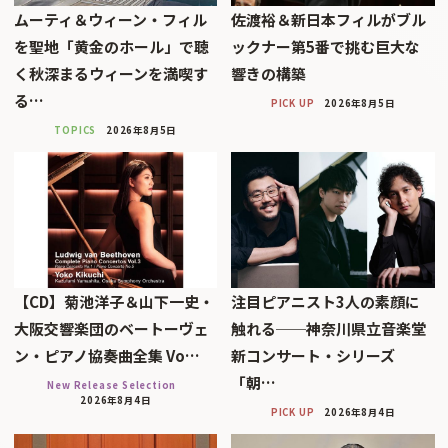
ムーティ＆ウィーン・フィル
佐渡裕＆新日本フィルがブル
を聖地「黄金のホール」で聴
ックナー第5番で挑む巨大な
く秋深まるウィーンを満喫す
響きの構築
る…
PICK UP
2026年8月5日
TOPICS
2026年8月5日
【CD】菊池洋子＆山下一史・
注目ピアニスト3人の素顔に
大阪交響楽団のベートーヴェ
触れる──神奈川県立音楽堂
ン・ピアノ協奏曲全集 Vo…
新コンサート・シリーズ
「朝…
New Release Selection
2026年8月4日
PICK UP
2026年8月4日