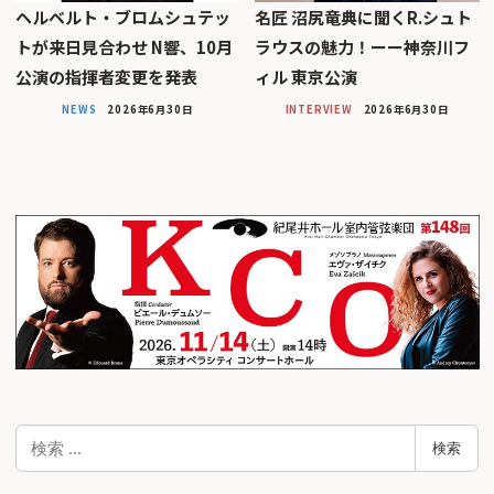
ヘルベルト・ブロムシュテッ
名匠 沼尻竜典に聞くR.シュト
トが来日見合わせ N響、10月
ラウスの魅力！ーー神奈川フ
公演の指揮者変更を発表
ィル 東京公演
NEWS
2026年6月30日
INTERVIEW
2026年6月30日
検
検索
索