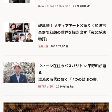
New Release Selection
2026年8月6日
岐阜発！ メディアアート×語り×和洋古
楽器で幻想の世界を描き出す『夜叉が池
物語』
注目公演
2026年8月5日
ウィーン在住のバスバリトン 平野和が語
る
混沌の時代に響く「7つの封印の書」
INTERVIEW
2026年8月5日