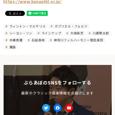
https://www.kanaphil.or.jp/
ウィントン・マルサリス
ガブリエル・フェルツ
シーヨン・ソン
ラインナップ
大植英次
川瀬賢太郎
木嶋真優
石田泰尚
神奈川フィルハーモニー管弦楽団
魔笛
ぶらあぼのSNSをフォローする
最新のクラシック音楽情報をお届けします
Twitter
facebook
Youtube