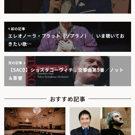
前の記事
エレオノーラ・ブラット（ソプラノ） ｜ いま聴いてお
きたい歌…
次の記事
【SACD】ショスタコーヴィチ：交響曲第5番／ノット
＆東響
おすすめ記事