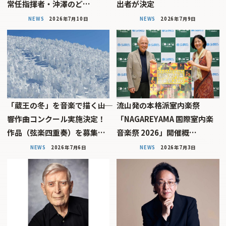
常任指揮者・沖澤のど…
出者が決定
NEWS
2026年7月10日
NEWS
2026年7月9日
「蔵王の冬」を音楽で描く――山
流山発の本格派室内楽祭
響作曲コンクール実施決定！
「NAGAREYAMA 国際室内楽
作品（弦楽四重奏）を募集…
音楽祭 2026」開催概…
NEWS
2026年7月6日
NEWS
2026年7月3日