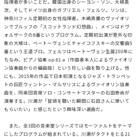
指揮者が多いことだ。韓国出身のシーヨン・ソン、大植英
次、そしてドイツ出身のガブリエル・フェルツ。ソンは、
神奈川フィル定期初の女性指揮者。木嶋真優のヴァイオリ
ンでブルッフの「スコットランド幻想曲」、メインはドヴ
ォルザークの8番というプログラム。定期初出演が意外な印
象の大植は、ベートーヴェンとチャイコフスキーの交響曲5
番という王道プロ。フェルツはベートーヴェン生誕250年に
ちなみ、ピアノ協奏 op.61.a（作曲者本人によるヴァイオリ
ン協奏曲からの編曲版）という珍しい曲を取り上げる。他
にも、2015年の作品で日本初演となるジャズ・トランペッ
トの巨匠ウィントン・マルサリスによるヴァイオリン協奏
曲を、同楽団首席ソロ・コンサートマスターの石田泰尚が
演奏する。川瀬が「冒頭を聴いた瞬間に石田さんに弾いて
もらいたい」と感じたという興味深い選曲だ。
また、全3回の音楽堂シリーズではモーツァルトをテーマ
にしたプログラムが組まれている。川瀬がタクトをとる21