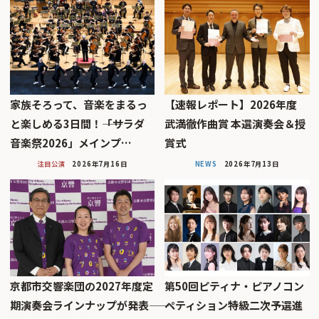
家族そろって、音楽をまるっ
【速報レポート】2026年度
と楽しめる3日間！――「サラダ
武満徹作曲賞 本選演奏会＆授
音楽祭2026」メインプ…
賞式
注目公演
2026年7月16日
NEWS
2026年7月13日
京都市交響楽団の2027年度定
第50回ピティナ・ピアノコン
期演奏会ラインナップが発表――
ペティション特級二次予選進