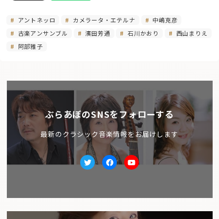
アントネッロ
カメラータ・エテルナ
中嶋克彦
古楽アンサンブル
濱田芳通
石川かおり
西山まりえ
阿部雅子
ぶらあぼのSNSをフォローする
最新のクラシック音楽情報をお届けします
Twitter
facebook
Youtube