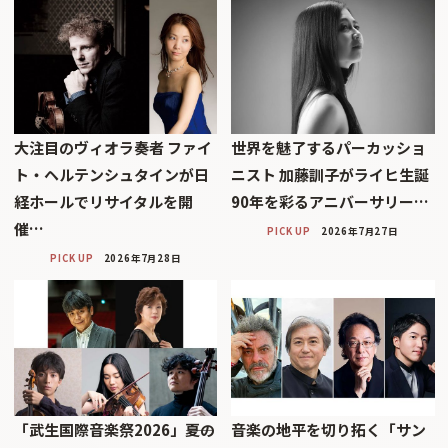
大注目のヴィオラ奏者 ファイ
世界を魅了するパーカッショ
ト・ヘルテンシュタインが日
ニスト 加藤訓子がライヒ生誕
経ホールでリサイタルを開
90年を彩るアニバーサリー…
催…
PICK UP
2026年7月27日
PICK UP
2026年7月28日
「武生国際音楽祭2026」――夏の
音楽の地平を切り拓く「サン