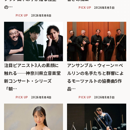
の…
PICK UP
2026年8月5日
PICK UP
2026年8月6日
注目ピアニスト3人の素顔に
アンサンブル・ウィーン＝ベ
触れる──神奈川県立音楽堂
ルリンの名手たちと群響によ
新コンサート・シリーズ
るモーツァルトの協奏曲5作
「朝…
品…
PICK UP
2026年8月4日
PICK UP
2026年8月3日