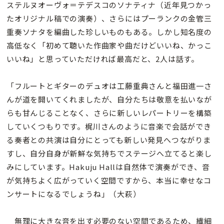
ステルヌオーヴォ＝テデスコのソナティナ（近年見つかっ
たオリジナル稿での演奏）、さらにはプーランクの金管三
重奏ソナタを編曲した珍しいものもある。しかし知名度の
高低なく「初めて聴いた作曲家や曲だけどいいね、かっこ
いいね」と思っていただければ最高だと、2人は話す。
「フルートとギターのデュオは工藤重典さんと福田進一さ
んが道を開いてくれましたが、自分たちは敬意を払いなが
らも甘んじることなく、さらに新しいレパートリーを構築
していくつもりです。梶川さんのように音楽で会話ができ
る奏者との共演は自分にとっても新しい発見へつながりま
すし、自分自身が新鮮な気持ちでステージへ立てると楽し
みにしています。Hakuju Hallは自然体で演奏ができ、音
が気持ちよく広がっていく空間ですから、本当に幸せなコ
ンサートになるでしょうね」（大萩）
無理に大きな音を出す必要のない空間であるため、繊細