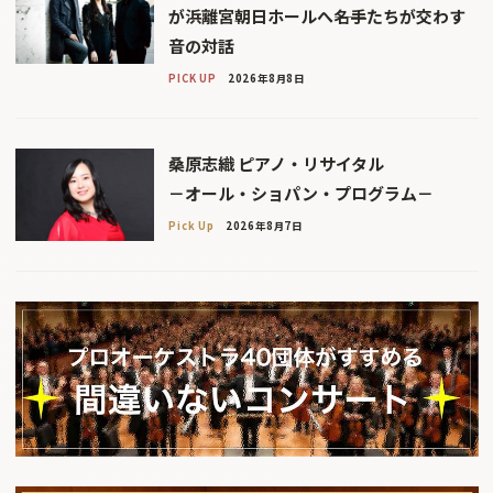
が浜離宮朝日ホールへ――名手たちが交わす
音の対話
PICK UP
2026年8月8日
桑原志織 ピアノ・リサイタル
－オール・ショパン・プログラム－
Pick Up
2026年8月7日