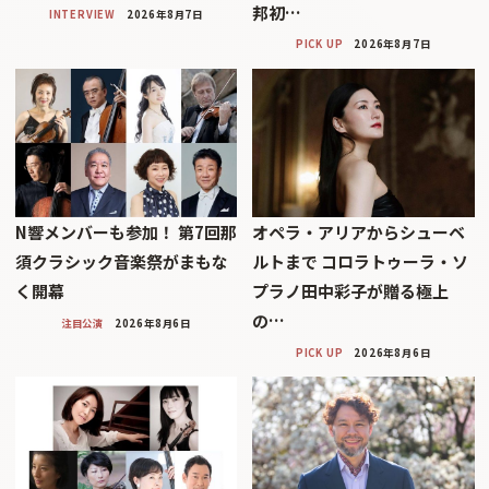
邦初…
INTERVIEW
2026年8月7日
PICK UP
2026年8月7日
N響メンバーも参加！ 第7回那
オペラ・アリアからシューベ
須クラシック音楽祭がまもな
ルトまで コロラトゥーラ・ソ
く開幕
プラノ田中彩子が贈る極上
の…
注目公演
2026年8月6日
PICK UP
2026年8月6日