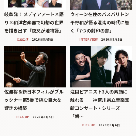
岐阜発！ メディアアート×語
ウィーン在住のバスバリトン
り×和洋古楽器で幻想の世界
平野和が語る混沌の時代に響
を描き出す『夜叉が池物語』
く「7つの封印の書」
注目公演
2026年8月5日
INTERVIEW
2026年8月5日
佐渡裕＆新日本フィルがブル
注目ピアニスト3人の素顔に
ックナー第5番で挑む巨大な
触れる──神奈川県立音楽堂
響きの構築
新コンサート・シリーズ
「朝…
PICK UP
2026年8月5日
PICK UP
2026年8月4日