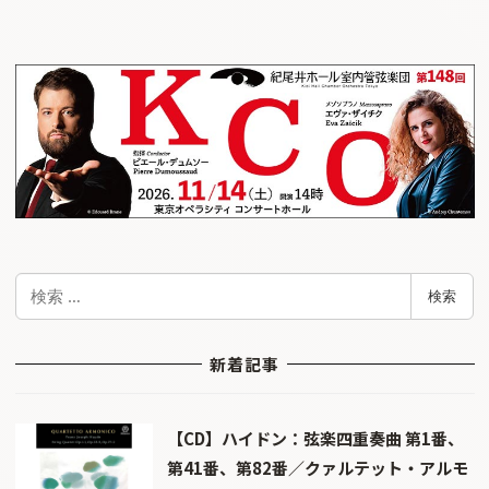
検
検索
索
新着記事
【CD】ハイドン：弦楽四重奏曲 第1番、
第41番、第82番／クァルテット・アルモ