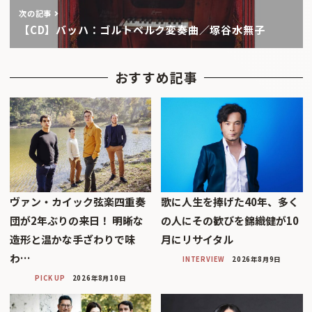
次の記事
【CD】バッハ：ゴルトベルク変奏曲／塚谷水無子
おすすめ記事
ヴァン・カイック弦楽四重奏
歌に人生を捧げた40年、多く
団が2年ぶりの来日！ 明晰な
の人にその歓びを錦織健が10
造形と温かな手ざわりで味
月にリサイタル
わ…
INTERVIEW
2026年8月9日
PICK UP
2026年8月10日