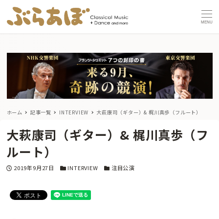
MENU
ホーム
記事一覧
INTERVIEW
大萩康司（ギター）& 梶川真歩（フルート）
大萩康司（ギター）& 梶川真歩（フ
ルート）
投稿日
カテゴリー
カテゴリー
2019年9月27日
INTERVIEW
注目公演