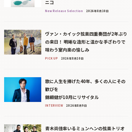
ニコ
New Release Selection
2026年8月10日
ヴァン・カイック弦楽四重奏団が2年ぶり
の来日！ 明晰な造形と温かな手ざわりで
味わう室内楽の愉しみ
PICK UP
2026年8月10日
歌に人生を捧げた40年、多くの人にその
歓びを
錦織健が10月にリサイタル
INTERVIEW
2026年8月9日
青木尚佳率いるミュンヘンの弦楽トリオ