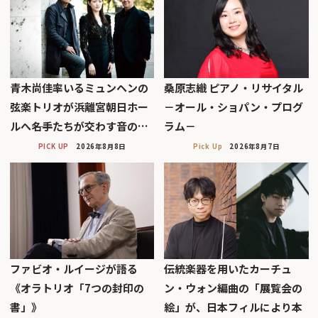
青木尚佳率いるミュンヘンの
桑原志織 ピアノ・リサイタル
弦楽トリオが浜離宮朝日ホー
－オール・ショパン・プログ
ルへ――名手たちが交わす音の…
ラム－
PICK UP
2026年8月8日
Pick Up
2026年8月7日
ファビオ・ルイージが語る
伝統楽器を用いたカーチュ
《オラトリオ「7つの封印の
ン・ウォン編曲の「展覧会の
書」》
絵」が、日本フィルにより本